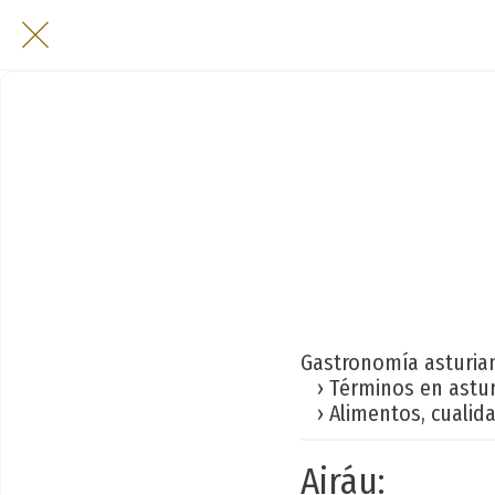
Gastronomía asturia
› Términos en astu
› Alimentos, cualid
Airáu: