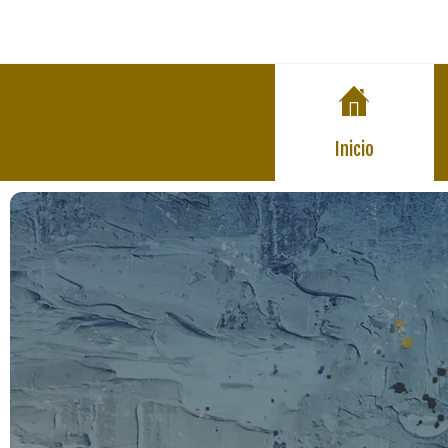
Inicio