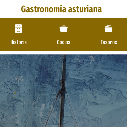
Gastronomía asturiana
Historia
Cocina
Tesoros