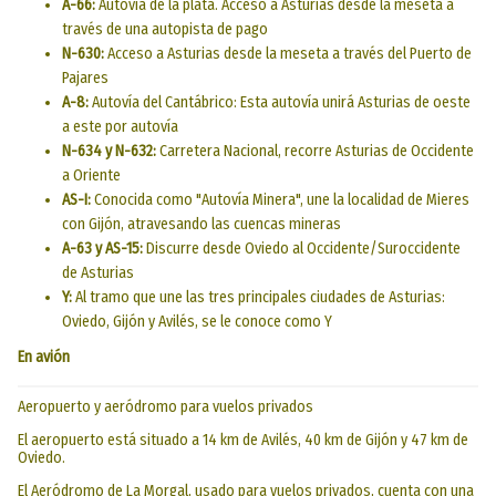
A-66:
Autovía de la plata. Acceso a Asturias desde la meseta a
través de una autopista de pago
N-630:
Acceso a Asturias desde la meseta a través del Puerto de
Pajares
A-8:
Autovía del Cantábrico: Esta autovía unirá Asturias de oeste
a este por autovía
N-634 y N-632:
Carretera Nacional, recorre Asturias de Occidente
a Oriente
AS-I:
Conocida como "Autovía Minera", une la localidad de Mieres
con Gijón, atravesando las cuencas mineras
A-63 y AS-15:
Discurre desde Oviedo al Occidente/Suroccidente
de Asturias
Y:
Al tramo que une las tres principales ciudades de Asturias:
Oviedo, Gijón y Avilés, se le conoce como Y
En avión
Aeropuerto y aeródromo para vuelos privados
El aeropuerto está situado a 14 km de Avilés, 40 km de Gijón y 47 km de
Oviedo.
El Aeródromo de La Morgal, usado para vuelos privados, cuenta con una