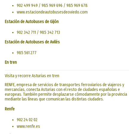
902 499 949 / 985 969 696 / 985 969 678
www.estaciondeautobusesdeoviedo.com
Estación de Autobuses de Gijón
902 342 711 / 985 342 713
Estación de Autobuses de Avilés
985 561 277
En tren
Visita y recorre Asturias en tren
RENFE, empresa de servicios de transportes ferroviarios de viajeros y
mercancías, conecta Asturias con el resto de ciudades españolas e
europeas. También permite desplazarse cómodamente por la provincia
mediante las líneas que comunican las distintas ciudades.
Renfe
902 24 02 02
www.renfe.es