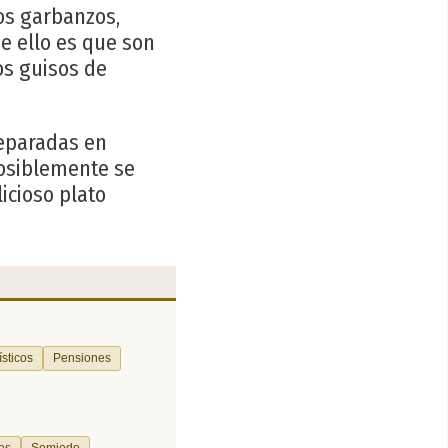
os garbanzos,
e ello es que son
os guisos de
reparadas en
posiblemente se
icioso plato