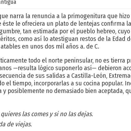
antigua
 que narra la renuncia a la primogenitura que hizo
éste le ofreciera un plato de lentejas confirma l
egumbre, tan estimada por el pueblo hebreo, cuyo
ritos, como así lo atestiguan restos de la Edad de
datables en unos dos mil años a. de C.
ticamente todo el norte peninsular, no es tierra 
rianos —resulta lógico suponerlo así— debieron a
cuencia de sus salidas a Castilla-León, Extremad
 el tiempo, incorporarlas a su cocina popular. I
a y posiblemente no demasiado bien aceptada, qui
s quieres las comes y si no las dejas.
da de viejas.