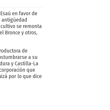
 Esaú en favor de
a antigüedad
 cultivo se remonta
l Bronce y otros,
productora de
costumbrarse a su
ura y Castilla-La
ncorporación que
zá por lo que dice