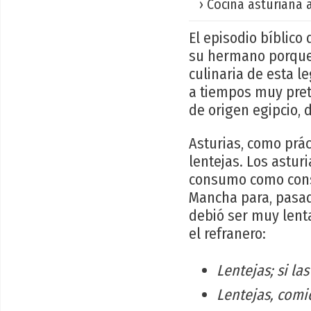
› Cocina asturiana 
El episodio bíblico
su hermano porque 
culinaria de esta l
a tiempos muy preté
de origen egipcio, 
Asturias, como prác
lentejas. Los astu
consumo como conse
Mancha para, pasado
debió ser muy lent
el refranero:
Lentejas; si la
Lentejas, comi