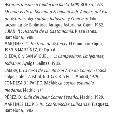
Asturias desde su fundación hasta 1808
. BOCES, 1973;
Memorias de la Sociedad Económica de Amigos del País
de Asturias
.
Agricultura, Industria y Comercio
. Edic.
facsimilar de Biblioteca Antigua Asturiana. Gijón, 1982.
LUJAN, N.:
Historia de la Gastmnomía
. Plaza Janés.
Barcelona, 1988.
MARTINEZ, C.:
Historia de Astuñas
. El Comercio. Gijón,
1969. 5 MARTÍNEZ, C.: Op. cit.
OJEDA, G. y SAN MIGUEL, J. L.:
Campesinos, Emigrantes,
Indianos
. Ayalga. Salinas, 1985.
CAMBA, J.:
La Casa de Lúculo o el Arte de Comer
. Espasa
Calpe. Colec. Austral, N.0 343. 8. a Edic. Madrid, 1979.
CONDESA DE PARDO BAZÁN:
La cocina española
moderna
. Madrid, s/f.
PÉREZ, D.:
Guía del Buen Comer Español
. Madrid, 1929.
MARTÍNEZ LLOPIS, M.:
Conferencias Culinarias.
Tusquets.
Barcelona, 1982.