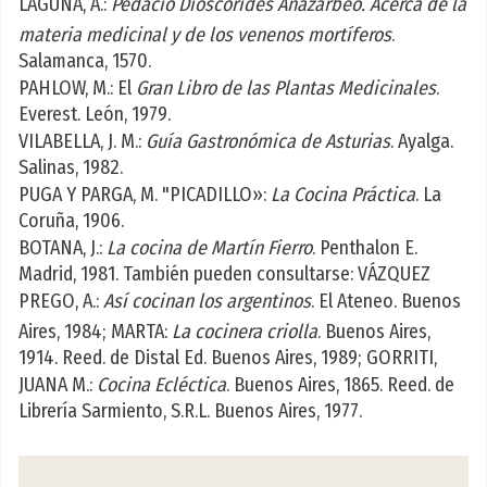
LAGUNA, A.:
Pedacio Dioscórides Anazarbeo. Acerca de la
materia medicinal y de los venenos mortíferos
.
Salamanca, 1570.
PAHLOW, M.: El
Gran Libro de las Plantas Medicinales
.
Everest. León, 1979.
VILABELLA, J. M.:
Guía Gastronómica de Asturias
. Ayalga.
Salinas, 1982.
PUGA Y PARGA, M. "PICADILLO»:
La Cocina Práctica
. La
Coruña, 1906.
BOTANA, J.:
La cocina de Martín Fierro
. Penthalon E.
Madrid, 1981. También pueden consultarse: VÁZQUEZ
PREGO, A.:
Así cocinan los argentinos
. El Ateneo. Buenos
Aires, 1984; MARTA:
La cocinera criolla
. Buenos Aires,
1914. Reed. de Distal Ed. Buenos Aires, 1989; GORRITI,
JUANA M.:
Cocina Ecléctica
. Buenos Aires, 1865. Reed. de
Librería Sarmiento, S.R.L. Buenos Aires, 1977.