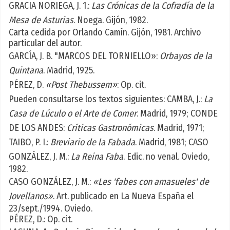
GRACIA NORIEGA, J. 1.:
Las Crónicas de la Cofradía de la
Mesa de Asturias
. Noega. Gijón, 1982.
Carta cedida por Orlando Camín. Gijón, 1981. Archivo
particular del autor.
GARCÍA, J. B. "MARCOS DEL TORNIELLO»:
Orbayos de la
Quintana
. Madrid, 1925.
PÉREZ, D.
«Post Thebussem»
: Op. cit.
Pueden consultarse los textos siguientes: CAMBA, J.:
La
Casa de Lúculo o el Arte de Comer
. Madrid, 1979; CONDE
DE LOS ANDES:
Críticas Gastronómicas
. Madrid, 1971;
TAIBO, P. I.:
Breviario de la Fabada
. Madrid, 1981; CASO
GONZÁLEZ, J. M.:
La Reina Faba
. Edic. no venal. Oviedo,
1982.
CASO GONZÁLEZ, J. M.:
«Les 'fabes con amasueles' de
Jovellanos»
. Art. publicado en La Nueva España el
23/sept./1994. Oviedo.
PÉREZ, D.: Op. cit.