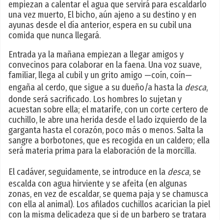
empiezan a calentar el agua que servirá para escaldarlo
una vez muerto, El bicho, aún ajeno a su destino y en
ayunas desde el día anterior, espera en su cubil una
comida que nunca llegará.
Entrada ya la mañana empiezan a llegar amigos y
convecinos para colaborar en la faena. Una voz suave,
familiar, llega al cubil y un grito amigo —coín, coín—
engaña al cerdo, que sigue a su dueño/a hasta la
desca
,
donde será sacrificado. Los hombres lo sujetan y
acuestan sobre ella; el matarife, con un corte certero de
cuchillo, le abre una herida desde el lado izquierdo de la
garganta hasta el corazón, poco más o menos. Salta la
sangre a borbotones, que es recogida en un caldero; ella
será materia prima para la elaboración de la morcilla.
El cadáver, seguidamente, se introduce en la
desca
, se
escalda con agua hirviente y se afeita (en algunas
zonas, en vez de escaldar, se quema paja y se chamusca
con ella al animal). Los afilados cuchillos acarician la piel
con la misma delicadeza que si de un barbero se tratara