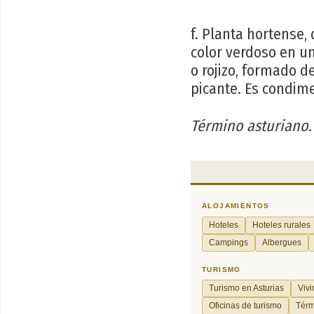
f. Planta hortense, d
color verdoso en um
o rojizo, formado d
picante. Es condim
Término asturiano.