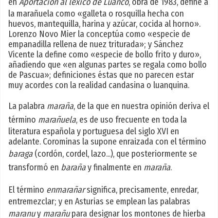
en
Aportación al léxico de Luanco
, obra de 1983, define a
la marañuela como «galleta o rosquilla hecha con
huevos, mantequilla, harina y azúcar, cocida al horno».
Lorenzo Novo Mier la conceptúa como «especie de
empanadilla rellena de nuez triturada»; y Sánchez
Vicente la define como «especie de bollo frito y duro»,
añadiendo que «en algunas partes se regala como bollo
de Pascua»; definiciones éstas que no parecen estar
muy acordes con la realidad candasina o luanquina.
La palabra
maraña
, de la que en nuestra opinión deriva el
término
marañuela
, es de uso frecuente en toda la
literatura española y portuguesa del siglo XVI en
adelante. Corominas la supone enraizada con el término
baraga
(cordón, cordel, lazo...), que posteriormente se
transformó en
baraña
y finalmente en
maraña
.
El término
enmarañar
significa, precisamente, enredar,
entremezclar; y en Asturias se emplean las palabras
maranu
y
marañu
para designar los montones de hierba