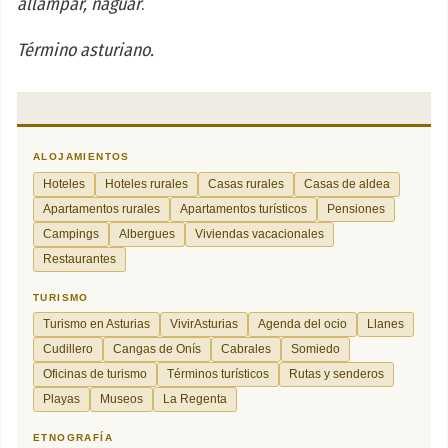
allampar, naguar
.
Término asturiano.