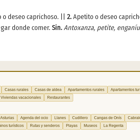
o o deseo caprichoso. ||
2.
Apetito o deseo capric
ugar donde comer.
Sin.
Antoxanza, petite, enganíu