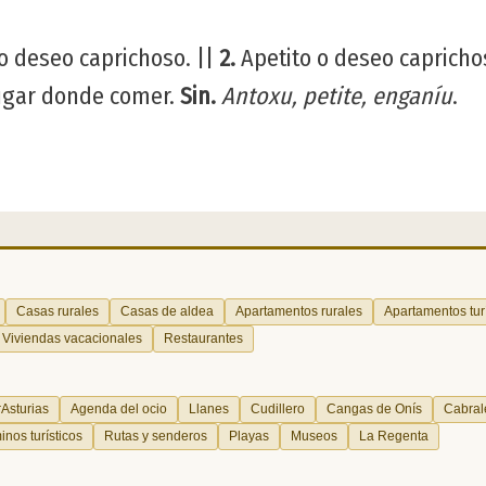
 o deseo caprichoso. ||
2.
Apetito o deseo capricho
ugar donde comer.
Sin.
Antoxu, petite, enganíu
.