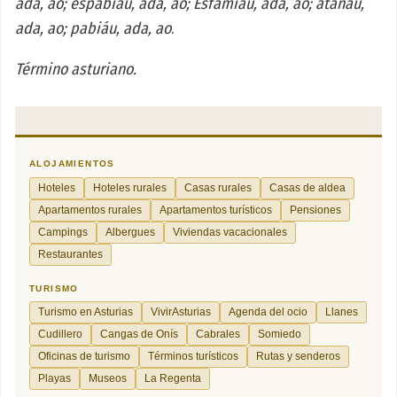
ada, ao; espabiáu, ada, ao; Esfamiáu, ada, ao; atanáu,
ada, ao; pabiáu, ada, ao
.
Término asturiano.