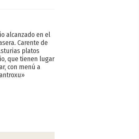
gio alcanzado en el
asera. Carente de
Asturias platos
io, que tienen lugar
ar, con menú a
«antroxu»