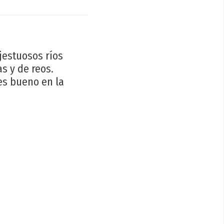
ajestuosos ríos
s y de reos.
es bueno en la