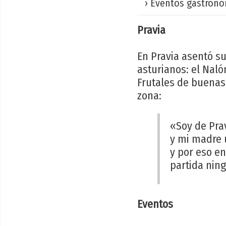
› Eventos gastronó
Pravia
En Pravia asentó su
asturianos: el Naló
Frutales de buenas 
zona:
«Soy de Prav
y mi madre 
y por eso e
partida nin
Eventos