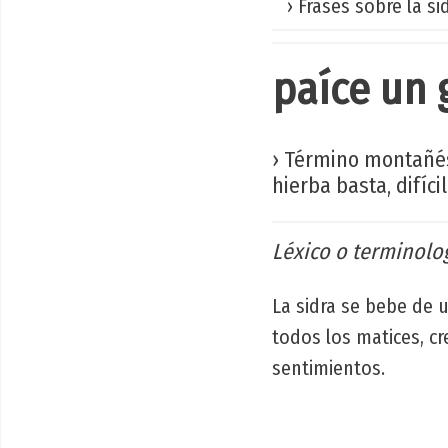
› Frases sobre la si
paíce un
› Término montañés.
hierba basta, difíci
Léxico o terminolog
La sidra se bebe de u
todos los matices, cr
sentimientos.