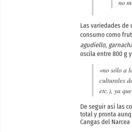
no me
Las variedades de u
consumo como frut
agudiello, garnacha
oscila entre 800 g 
«no sólo a l
culturales d
etc.), ya qu
De seguir así las c
total y pronta aunq
Cangas del Narcea p