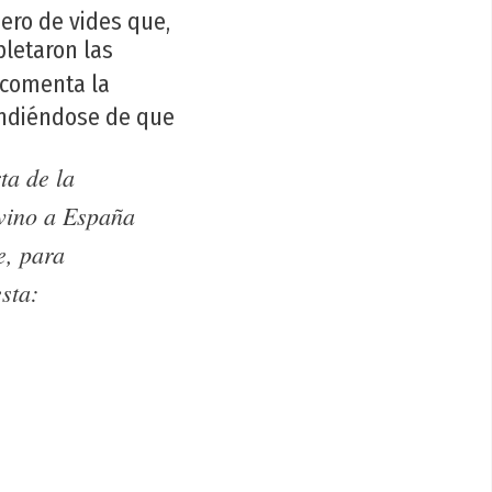
mero de vides que,
pletaron las
 comenta la
rendiéndose de que
ta de la
 vino a España
e, para
sta: