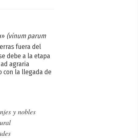
no»
(vinum parum
erras fuera del
se debe a la etapa
dad agraria
 con la llegada de
njes y nobles
ural
ades