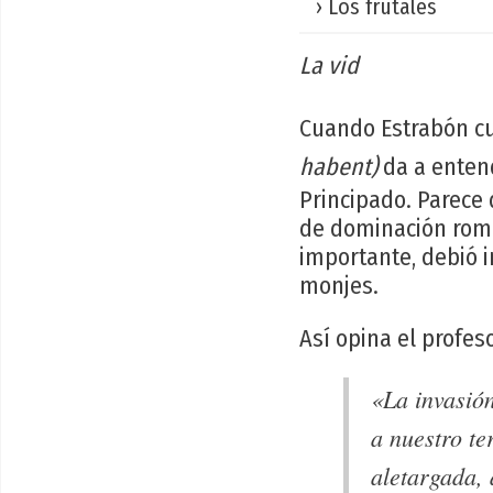
› Los frutales
La vid
Cuando Estrabón cu
habent)
da a entend
Principado. Parece 
de dominación roma
importante, debió 
monjes.
Así opina el profes
«La invasió
a nuestro te
aletargada, 