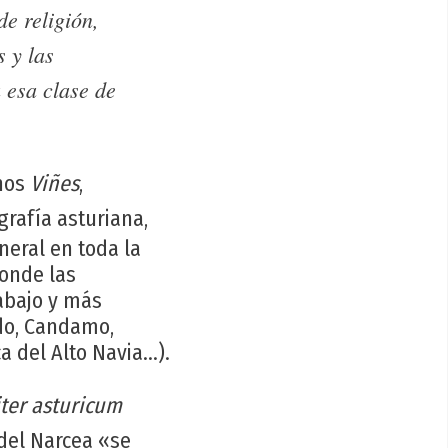
de religión,
s y las
 esa clase de
inos
Viñes
,
ografía asturiana,
neral en toda la
donde las
rabajo y más
ado, Candamo,
 del Alto Navia...).
iter asturicum
 del Narcea «se