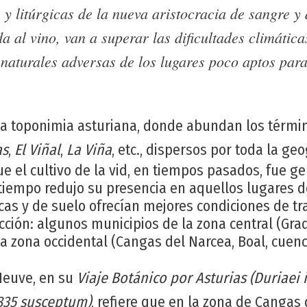
 y litúrgicas de la nueva aristocracia de sangre y 
 al vino, van a superar las dificultades climática
naturales adversas de los lugares poco aptos para
la toponimia asturiana, donde abundan los térm
as
,
El Viñal
,
La Viña
, etc., dispersos por toda la ge
 el cultivo de la vid, en tiempos pasados, fue ge
 tiempo redujo su presencia en aquellos lugares 
cas y de suelo ofrecían mejores condiciones de t
cción: algunos municipios de la zona central (Gr
la zona occidental (Cangas del Narcea, Boal, cuenca
Neuve, en su
Viaje Botánico por Asturias
(Duriaei 
835 susceptum)
, refiere que en la zona de Cangas