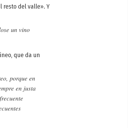
l resto del valle». Y
dose un vino
Tineo, que da un
reo, porque en
empre en justa
frecuente
recuentes