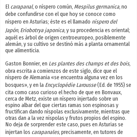
El
carapanal
, o níspero común,
Mespilus germanica
, no
debe confundirse con el que hoy se conoce como
níspero en Asturias; éste es el llamado
níspero del
Japón
,
Eriobotrya japonica
, y su procedencia es oriental;
aquél es árbol de origen centroeuropeo, posiblemente
alemán, y su cultivo se destinó más a planta ornamental
que alimenticia.
Gaston Bonnier, en
Les plantes des champs et des bois
,
obra escrita a comienzos de este siglo, dice que el
níspero de Alemania «se encuentra alguna vez en los
bosques», y en la
Encyclopédie Larousse
(Ed. de 1955) se
cita como caso curioso el hecho de que en Bonvaux,
cerca de Metz, existe un níspero injertado sobre un
espino albar del que ciertas ramas son espinosas y
fructifican dando níspolas exclusivamente, mientras que
otras dan a la vez níspolas y frutos propios del espino.
No deja de sorprender este caso, pues en Asturias se
injertan los
carapanales
, precisamente, en tutores de