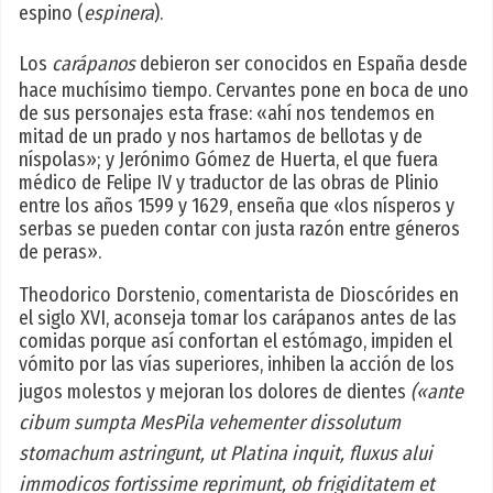
espino (
espinera
).
Los
carápanos
debieron ser conocidos en España desde
hace muchísimo tiempo. Cervantes pone en boca de uno
de sus personajes esta frase: «ahí nos tendemos en
mitad de un prado y nos hartamos de bellotas y de
níspolas»; y Jerónimo Gómez de Huerta, el que fuera
médico de Felipe IV y traductor de las obras de Plinio
entre los años 1599 y 1629, enseña que «los nísperos y
serbas se pueden contar con justa razón entre géneros
de peras».
Theodorico Dorstenio, comentarista de Dioscórides en
el siglo XVI, aconseja tomar los carápanos antes de las
comidas porque así confortan el estómago, impiden el
vómito por las vías superiores, inhiben la acción de los
jugos molestos y mejoran los dolores de dientes
(«ante
cibum sumpta MesPila vehementer dissolutum
stomachum astringunt, ut Platina inquit, fluxus alui
immodicos fortissime reprimunt, ob frigiditatem et