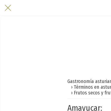
Gastronomía asturia
› Términos en astu
› Frutos secos y fru
Amayucar: