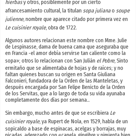
hierbas
y otros, posiblemente por un cierto
afrancesamiento cultural, la titulan
sopa juliana
o
soupe
julienne
, nombre que aparece citado por primera vez en
Le cuisínier royale
, obra de 1722.
Algunos autores relacionan este nombre con Mme. Julie
de Lespinasse, dama de buena cama que aseguraba que
en Francia -el amor debía servirse tan caliente como la
sopa»; otros lo relacionan con San Julián
el Pobre
, Sinto
ermitaño que se alimentaba de hojas y de raíces; y no
faltan quienes buscan su origen en Santa Giuliana
Falconieri, fundadora de la Orden de las Manteletas, y
después encargada por San Felipe Benicto de la Orden
de los Servitas, que a lo largo de toda su vida ayunaba
completamente dos días por semana...
Sin embargo, mucho antes de que se escribiera
Le
cuisinier royale
, ya Rupert de Nola, en 1529, habla de un
sopicaldo a base de espinacas, acelgas y borrajas, muy
picadas, aderezado con «canela, gingibre y pimienta bien