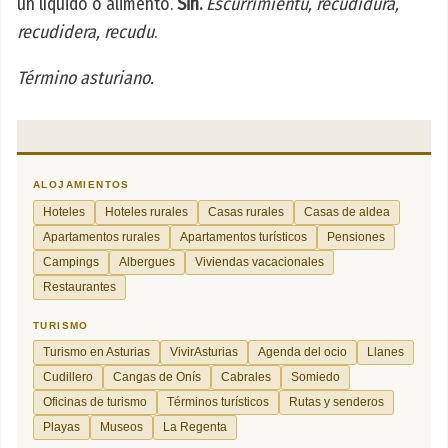
un líquido o alimento.
Sin.
Escurrimientu, recudidura,
recudidera, recudu
.
Término asturiano.