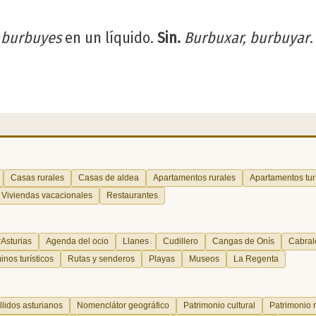
r
burbuyes
en un líquido.
Sin.
Burbuxar, burbuyar