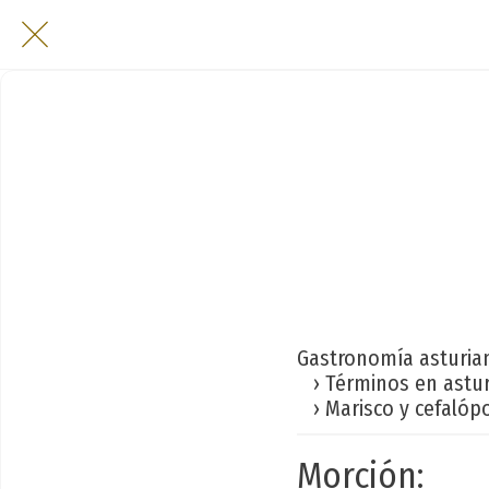
Gastronomía asturia
› Términos en astu
› Marisco y cefalóp
Morción: