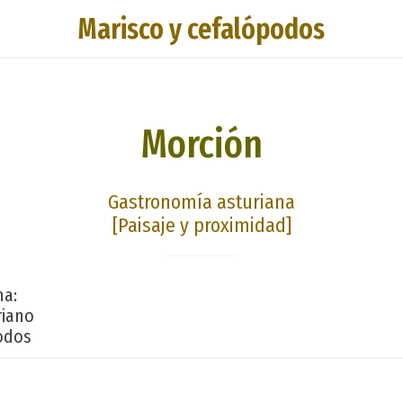
Marisco y cefalópodos
Morción
Gastronomía asturiana
[Paisaje y proximidad]
na:
riano
odos