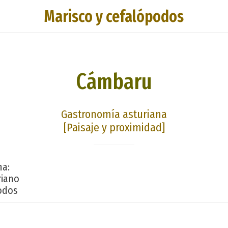
Marisco y cefalópodos
Cámbaru
Gastronomía asturiana
[Paisaje y proximidad]
na:
riano
odos