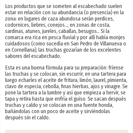
Los productos que se someten al escabechado suelen
estar en relación con su abundancia (o presencia) en la
zona: en lugares de caza abundosa serán perdices,
codornices, liebres, conejos...; en zonas de costa,
sardinas, atunes, jureles, caballas, besugos... Si la
comarca era rica en pesca fluvial y por allí había monjes
cuidadosos (como sucedía en San Pedro de Villanueva o
en Cornellana), las truchas gozarían de los excelentes
sabores del escabechado.
Esta es una buena fórmula para su preparación: fríense
las truchas y se colocan, sin escurrir, en una tartera para
luego echarles el aceite de fritura, limón, laurel, pimienta,
clavo de especia, cebolla, finas hierbas, ajos y vinagre. Se
pone la tartera a la lumbre y así que empieza a hervir, se
tapa y retira hasta que enfría el guiso. Se sacan después
truchas y caldo y se colocan en una fuente honda,
bañándolas con un poco de aceite y sirviéndolas
después sin el caldo.