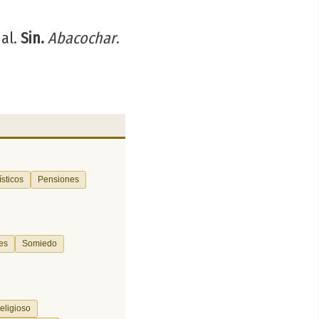
mal.
Sin.
Abacochar
.