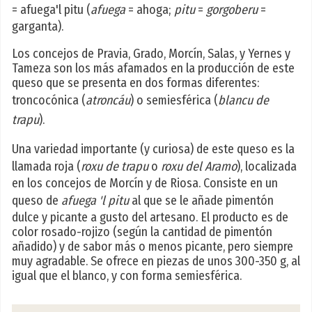
= afuega'l pitu (
afuega
= ahoga;
pitu
=
gorgoberu
=
garganta).
Los concejos de Pravia, Grado, Morcín, Salas, y Yernes y
Tameza son los más afamados en la producción de este
queso que se presenta en dos formas diferentes:
troncocónica (
atroncáu
) o semiesférica (
blancu de
trapu
).
Una variedad importante (y curiosa) de este queso es la
llamada roja (
roxu de trapu
o
roxu del Aramo
), localizada
en los concejos de Morcín y de Riosa. Consiste en un
queso de
afuega 'l pitu
al que se le añade pimentón
dulce y picante a gusto del artesano. El producto es de
color rosado-rojizo (según la cantidad de pimentón
añadido) y de sabor más o menos picante, pero siempre
muy agradable. Se ofrece en piezas de unos 300-350 g, al
igual que el blanco, y con forma semiesférica.