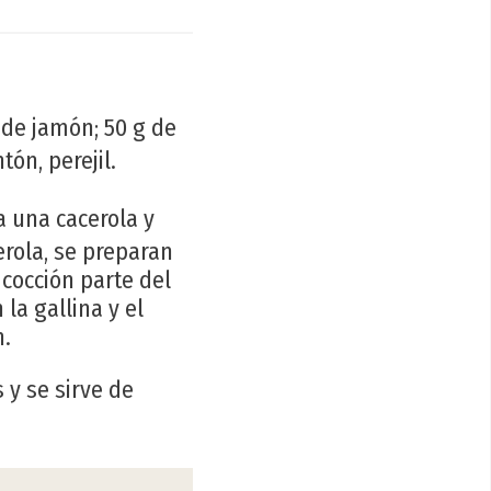
g de jamón; 50 g de
tón, perejil.
 a una cacerola y
erola, se preparan
cocción parte del
la gallina y el
n.
 y se sirve de