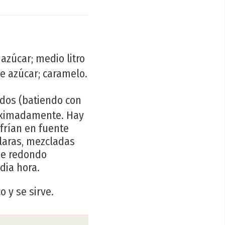
azúcar; medio litro
de azúcar; caramelo.
ados (batiendo con
roximadamente. Hay
frían en fuente
laras, mezcladas
de redondo
dia hora.
o y se sirve.