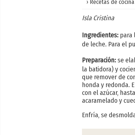
› Recetas de cocina
Isla Cristina
Ingredientes:
para l
de leche. Para el p
Preparación:
se ela
la batidora) y coc
que remover de con
honda y redonda. E
con el azúcar, has
acaramelado y cuec
Enfría, se desmolda