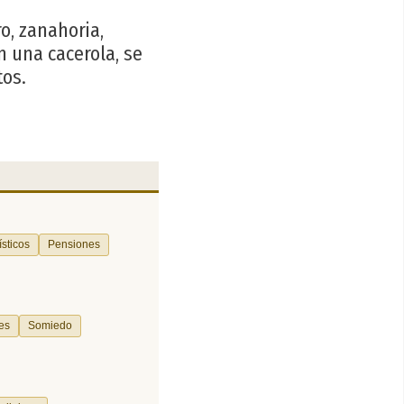
o, zanahoria,
n una cacerola, se
tos.