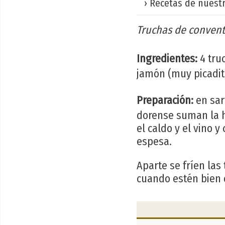
› Recetas de nuestr
Truchas de conven
Ingredientes:
4 truc
jamón (muy picadito)
Preparación:
en sart
dorense suman la h
el caldo y el vino
espesa.
Aparte se fríen las
cuando estén bien d