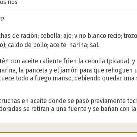
os ríos
to
has de ración; cebolla; ajo; vino blanco recio; tro
; caldo de pollo; aceite; harina; sal.
én con aceite caliente fríen la cebolla (picada), y
arina, la panceta y el jamón para que rehoguen 
 y cuece todo a fuego manso, debiendo quedar una
 truchas en aceite donde se pasó previamente toc
oradas se retiran a una fuente y se bañan con la 