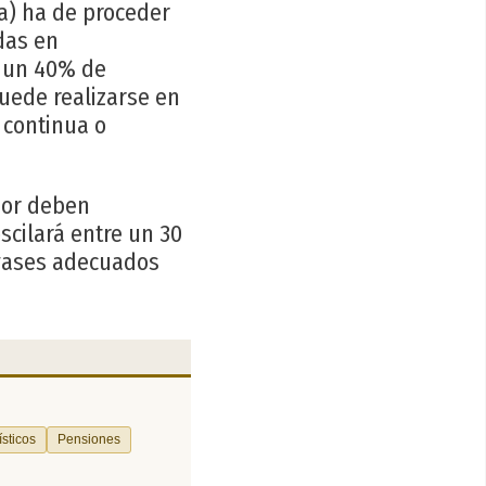
a) ha de proceder
das en
r un 40% de
uede realizarse en
 continua o
bor deben
scilará entre un 30
vases adecuados