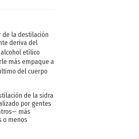
 de la destilación
nte deriva del
lcohol etílico
 darle más empaque a
ltimo del cuerpo
tilación de la sidra
alizado por gentes
entros— más
s o menos