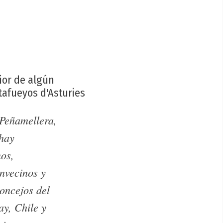
rior de algún
tafueyos d'Asturies
 Peñamellera,
 hay
nos,
nvecinos y
concejos del
ay, Chile y