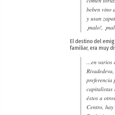
comen torta
beben vino 
y usan zapat
¡malo!, ¡mal
El destino del emig
familiar, era muy d
...en varios
Rivadedeva, 
preferencia 
capitalista
éstos a otro
Centro, hay 