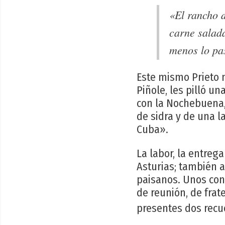
«El rancho d
carne salada
menos lo pas
Este mismo Prieto n
Piñole, les pilló u
con la Nochebuena,
de sidra y de una l
Cuba».
La labor, la entrega
Asturias; también a
paisanos. Unos con
de reunión, de fra
presentes dos rec