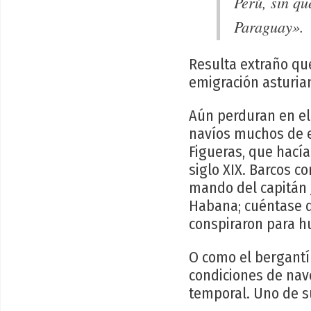
Perú, sin q
Paraguay».
Resulta extraño que
emigración asturian
Aún perduran en el
navíos muchos de el
Figueras, que hacía
siglo XIX. Barcos c
mando del capitán J
Habana; cuéntase qu
conspiraron para h
O como el bergantí
condiciones de nav
temporal. Uno de su