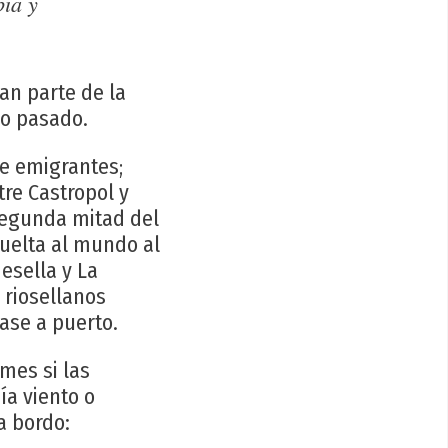
bia y
an parte de la
lo pasado.
de emigrantes;
tre Castropol y
 segunda mitad del
vuelta al mundo al
esella y La
 riosellanos
ase a puerto.
mes si las
ía viento o
a bordo: