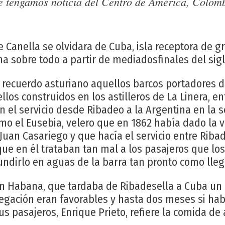
ue tengamos noticia del Centro de América, Colom
 Canella se olvidara de Cuba, isla receptora de gr
a sobre todo a partir de mediadosfinales del sig
 recuerdo asturiano aquellos barcos portadores 
los construidos en los astilleros de La Linera, en
n el servicio desde Ribadeo a la Argentina en la
omo el Eusebia, velero que en 1862 había dado la 
uan Casariego y que hacía el servicio entre Ribad
e en él trataban tan mal a los pasajeros que los
undirlo en aguas de la barra tan pronto como lleg
n Habana, que tardaba de Ribadesella a Cuba un 
egación eran favorables y hasta dos meses si hab
s pasajeros, Enrique Prieto, refiere la comida de 