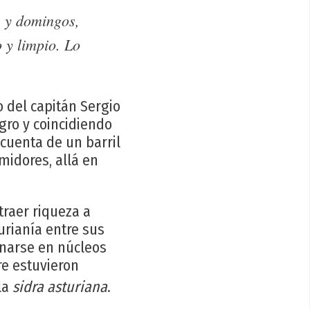
s y domingos,
 y limpio. Lo
o del capitán Sergio
igro y coincidiendo
cuenta de un barril
midores, allá en
traer riqueza a
urianía entre sus
inarse en núcleos
re estuvieron
la
sidra asturiana
.