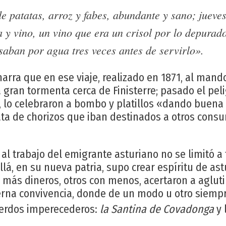
e patatas, arroz y fabes, abundante y sano; jueve
 y vino, un vino que era un crisol por lo depurado
aban por agua tres veces antes de servirlo».
arra que en ese viaje, realizado en 1871, al mand
na gran tormenta cerca de Finisterre; pasado el pel
 lo celebraron a bombo y platillos «dando buena 
ata de chorizos que iban destinados a otros consu
 al trabajo del emigrante asturiano no se limitó a 
llá, en su nueva patria, supo crear espíritu de ast
 más dineros, otros con menos, acertaron a aglut
terna convivencia, donde de un modo u otro siemp
uerdos imperecederos:
la Santina de Covadonga
y 