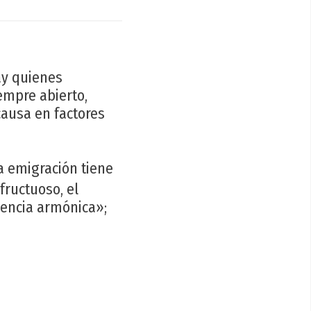
ay quienes
empre abierto,
causa en factores
la emigración tiene
fructuoso, el
vencia armónica»;