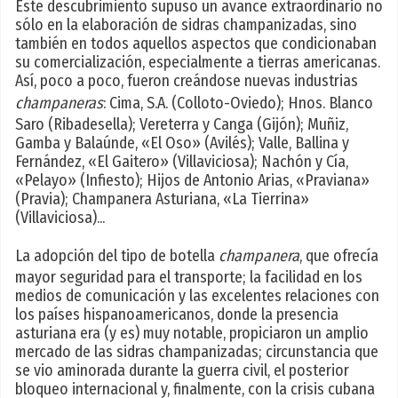
Este descubrimiento supuso un avance extraordinario no
sólo en la elaboración de sidras champanizadas, sino
también en todos aquellos aspectos que condicionaban
su comercialización, especialmente a tierras americanas.
Así, poco a poco, fueron creándose nuevas industrias
champaneras
: Cima, S.A. (Colloto-Oviedo); Hnos. Blanco
Saro (Ribadesella); Vereterra y Canga (Gijón); Muñiz,
Gamba y Balaúnde, «El Oso» (Avilés); Valle, Ballina y
Fernández, «El Gaitero» (Villaviciosa); Nachón y Cía,
«Pelayo» (Infiesto); Hijos de Antonio Arias, «Praviana»
(Pravia); Champanera Asturiana, «La Tierrina»
(Villaviciosa)...
La adopción del tipo de botella
champanera
, que ofrecía
mayor seguridad para el transporte; la facilidad en los
medios de comunicación y las excelentes relaciones con
los países hispanoamericanos, donde la presencia
asturiana era (y es) muy notable, propiciaron un amplio
mercado de las sidras champanizadas; circunstancia que
se vio aminorada durante la guerra civil, el posterior
bloqueo internacional y, finalmente, con la crisis cubana