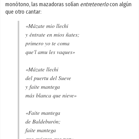
monótono, las mazadoras solían
entretenerlo
con algún
que otro cantar:
«Mázate mio llechi
y éntrate en mios ñates;
primero yo te coma
que'l amu les vaques»
«Mázate llechi
del puertu del Sueve
y faite mantega
más blanca que nieve»
«Faite mantega
de Baldeburón;
faite mantega
que quieras que non»