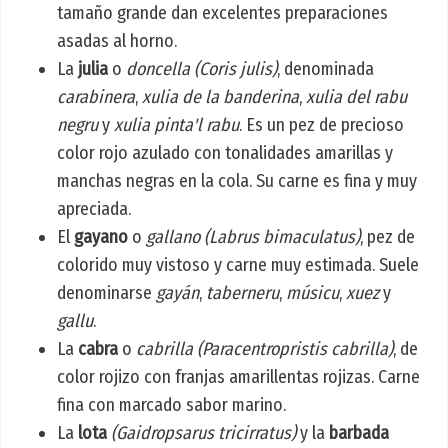
tamaño grande dan excelentes preparaciones
asadas al horno.
La
julia
o
doncella
(Coris julis)
, denominada
carabinera
,
xulia de la banderina
,
xulia del rabu
negru
y
xulia pinta'l rabu
. Es un pez de precioso
color rojo azulado con tonalidades amarillas y
manchas negras en la cola. Su carne es fina y muy
apreciada.
El
gayano
o
gallano
(Labrus bimaculatus)
, pez de
colorido muy vistoso y carne muy estimada. Suele
denominarse
gayán
,
taberneru
,
músicu
,
xuez
y
gallu
.
La
cabra
o
cabrilla
(Paracentropristis cabrilla)
, de
color rojizo con franjas amarillentas rojizas. Carne
fina con marcado sabor marino.
La
lota
(Gaidropsarus tricirratus)
y la
barbada