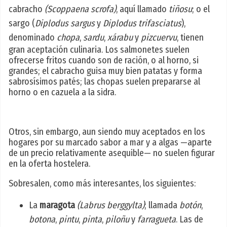
cabracho
(Scoppaena scrofa)
, aquí llamado
tiñosu
; o el
sargo (
Diplodus sargus
y
Diplodus trifasciatus
),
denominado
chopa
,
sardu
,
xárabu
y
pizcuervu
, tienen
gran aceptación culinaria. Los salmonetes suelen
ofrecerse fritos cuando son de ración, o al horno, si
grandes; el cabracho guisa muy bien patatas y forma
sabrosísimos patés; las chopas suelen prepararse al
horno o en cazuela a la sidra.
Otros, sin embargo, aun siendo muy aceptados en los
hogares por su marcado sabor a mar y a algas —aparte
de un precio relativamente asequible— no suelen figurar
en la oferta hostelera.
Sobresalen, como más interesantes, los siguientes:
La
maragota
(Labrus berggylta)
; llamada
botón
,
botona
,
pintu
,
pinta
,
piloñu
y
farragueta
. Las de