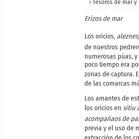
› Tesoros de mar y 
Erizos de mar
Los oricios,
aleznes
de nuestros pedre
numerosas púas, y 
poco tiempo era po
zonas de captura. E
de las comarcas más
Los amantes de es
los oricios en
sitiu 
acompañaos de pan 
previa y el uso de m
extracción de los c