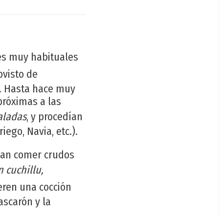
s muy habituales
ovisto de
o. Hasta hace muy
próximas a las
aladas
, y procedían
ego, Navia, etc.).
dan comer crudos
 cuchillu,
eren una cocción
ascarón y la