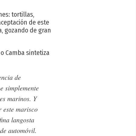
s: tortillas,
aceptación de este
a, gozando de gran
io Camba sintetiza
encia de
ce simplemente
res marinos. Y
r este marisco
fina langosta
 de automóvil.