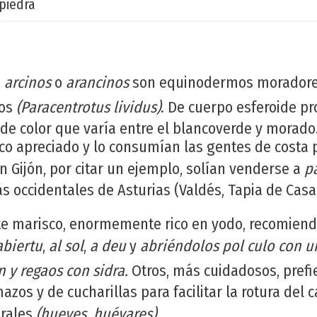
piedra
,
arcinos
o
arancinos
son equinodermos moradore
ros
(Paracentrotus lividus)
. De cuerpo esferoide pr
de color que varía entre el blancoverde y morad
co apreciado y lo consumían las gentes de costa 
n Gijón, por citar un ejemplo, solían venderse a
p
 occidentales de Asturias (Valdés, Tapia de Casari
te marisco, enormemente rico en yodo, recomien
abiertu
,
al sol
,
a deu
y
abriéndolos pol culo con un
y regaos con sidra.
Otros, más cuidadosos, prefi
azos y de cucharillas para facilitar la rotura del c
orales
(hueves, huévares)
.