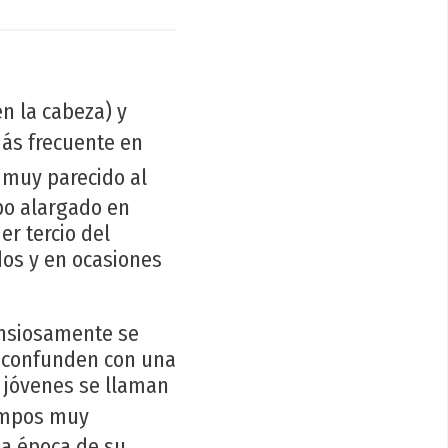
en la cabeza) y
más frecuente en
, muy parecido al
po alargado en
r tercio del
dos y en ocasiones
ansiosamente se
a confunden con una
 jóvenes se llaman
iempos muy
la época de su