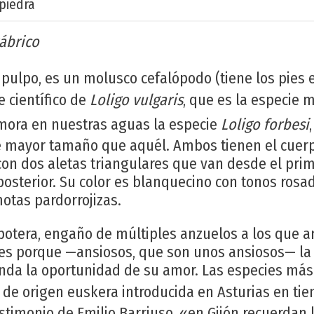
piedra
ábrico
 pulpo, es un molusco cefalópodo (tiene los pies 
 científico de
Loligo vulgaris
, que es la especie 
mora en nuestras aguas la especie
Loligo forbesi
e mayor tamaño que aquél. Ambos tienen el cuer
on dos aletas triangulares que van desde el prime
osterior. Su color es blanquecino con tonos rosa
otas pardorrojizas.
potera, engaño de múltiples anzuelos a los que 
es porque —ansiosos, que son unos ansiosos— l
nda la oportunidad de su amor. Las especies más
a de origen euskera introducida en Asturias en t
stimonio de Emilio Barriuso, «en Gijón recuerdan 