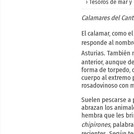
› Tesoros de mar y 
Calamares del Cant
El calamar, como el
responde al nombre
Asturias. También 
anterior, aunque d
forma de torpedo, c
cuerpo al extremo p
rosadovinoso con m
Suelen pescarse a 
abrazan los animal
hembra que les bri
chipirones
, palabr
recientes. Según te