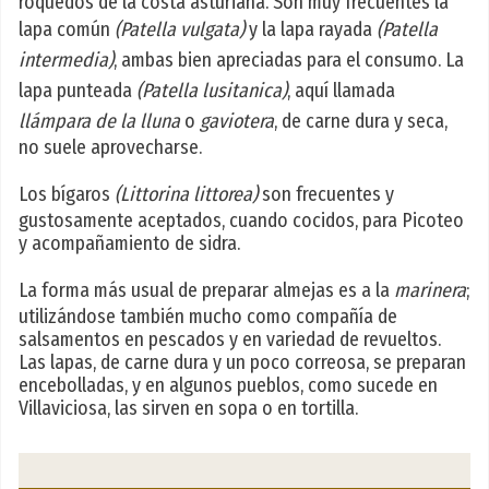
roquedos de la costa asturiana. Son muy frecuentes la
lapa común
(Patella vulgata)
y la lapa rayada
(Patella
intermedia)
, ambas bien apreciadas para el consumo. La
lapa punteada
(Patella lusitanica)
, aquí llamada
llámpara de la lluna
o
gaviotera
, de carne dura y seca,
no suele aprovecharse.
Los bígaros
(Littorina littorea)
son frecuentes y
gustosamente aceptados, cuando cocidos, para Picoteo
y acompañamiento de sidra.
La forma más usual de preparar almejas es a la
marinera
;
utilizándose también mucho como compañía de
salsamentos en pescados y en variedad de revueltos.
Las lapas, de carne dura y un poco correosa, se preparan
encebolladas, y en algunos pueblos, como sucede en
Villaviciosa, las sirven en sopa o en tortilla.