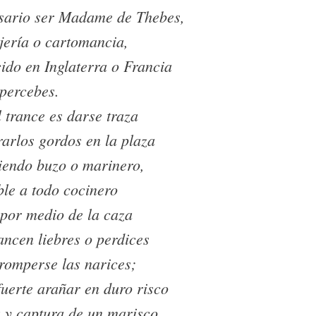
sario ser Madame de Thebes,
jería o cartomancia,
ido en Inglaterra o Francia
 percebes.
l trance es darse traza
arlos gordos en la plaza
siendo buzo o marinero,
ble a todo cocinero
 por medio de la caza
ncen liebres o perdices
romperse las narices;
uerte arañar en duro risco
a y captura de un marisco