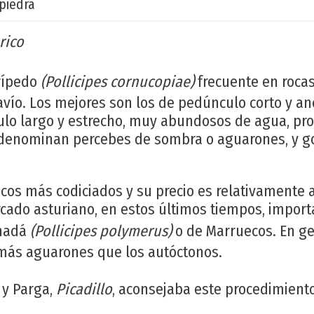
piedra
rico
rrípedo
(Pollicipes cornucopiae)
frecuente en roca
avío. Los mejores son los de pedúnculo corto y a
culo largo y estrecho, muy abundosos de agua, pr
denominan percebes de sombra o aguarones, y 
cos más codiciados y su precio es relativamente al
cado asturiano, en estos últimos tiempos, impor
anadá
(Pollicipes polymerus)
o de Marruecos. En ge
más aguarones que los autóctonos.
 y Parga,
Picadillo
, aconsejaba este procedimient