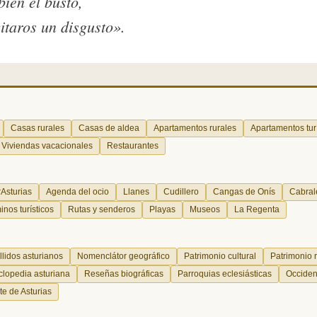
bien el busto,
vitaros un disgusto».