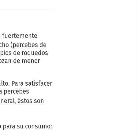
s fuertemente
ncho (percebes de
opios de roquedos
gozan de menor
to. Para satisfacer
ta percebes
neral, éstos son
o para su consumo: