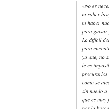
«No es nece
ni saber bru
ni haber nac
para guisar
Lo difícil de
para encontr
ya que, no 
le es imposi
procurarlos
como se alca
sin miedo a 
que es muy f
por la busc