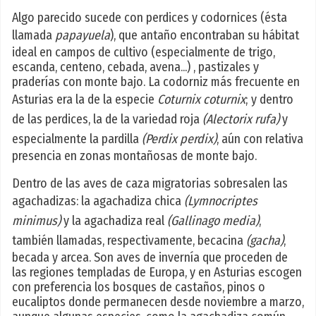
Algo parecido sucede con perdices y codornices (ésta
llamada
papayuela
), que antaño encontraban su hábitat
ideal en campos de cultivo (especialmente de trigo,
escanda, centeno, cebada, avena...) , pastizales y
praderías con monte bajo. La codorniz más frecuente en
Asturias era la de la especie
Coturnix coturnix
; y dentro
de las perdices, la de la variedad roja
(Alectorix rufa)
y
especialmente la pardilla
(Perdix perdix)
, aún con relativa
presencia en zonas montañosas de monte bajo.
Dentro de las aves de caza migratorias sobresalen las
agachadizas: la agachadiza chica
(Lymnocriptes
minimus)
y la agachadiza real
(Gallinago media)
,
también llamadas, respectivamente, becacina
(gacha)
,
becada y arcea. Son aves de invernía que proceden de
las regiones templadas de Europa, y en Asturias escogen
con preferencia los bosques de castaños, pinos o
eucaliptos donde permanecen desde noviembre a marzo,