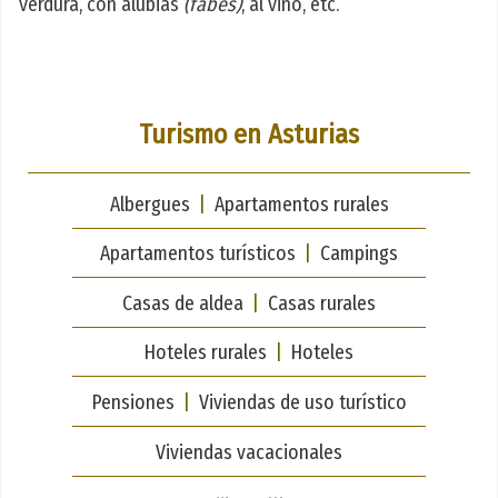
verdura, con alubias
(
fabes
)
, al vino, etc.