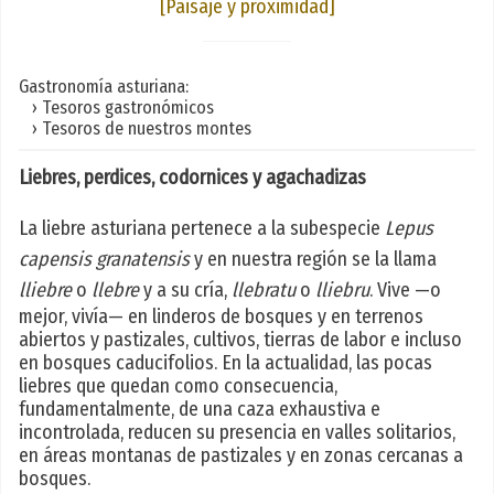
[Paisaje y proximidad]
Gastronomía asturiana:
› Tesoros gastronómicos
› Tesoros de nuestros montes
Liebres, perdices, codornices y agachadizas
La liebre asturiana pertenece a la subespecie
Lepus
capensis granatensis
y en nuestra región se la llama
lliebre
o
llebre
y a su cría,
llebratu
o
lliebru
. Vive —o
mejor, vivía— en linderos de bosques y en terrenos
abiertos y pastizales, cultivos, tierras de labor e incluso
en bosques caducifolios. En la actualidad, las pocas
liebres que quedan como consecuencia,
fundamentalmente, de una caza exhaustiva e
incontrolada, reducen su presencia en valles solitarios,
en áreas montanas de pastizales y en zonas cercanas a
bosques.