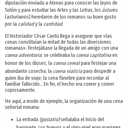
diputación enviada a Atenas para conocer las leyes de
Solón y para estudiar las Artes y las Letras, los
ástures
(asturianos) heredaron de los romanos su buen gusto
por la
calidad
y la
cantidad
.
El historiador César Cantú llega a asegurar que «las
cenas constituían la mitad de todas las diversiones
romanas». Festejábase la llegada de un amigo con una
coena adventoria
; se celebraba la
coena capitolina
en
honor de los dioses; la
coena cereal
para festejar una
abundante cosecha; la
coena viaticia
para despedir a
quien iba de viaje; la cena fúnebre para recordar al
familiar fallecido... En fin, el hecho era comer y comer
copiosamente.
He aquí, a modo de ejemplo, la organización de una cena
señorial romana:
La entrada
(gustatio)
señalaba el inicio del
banquete. Los huevos y el vino-miel eran manjares