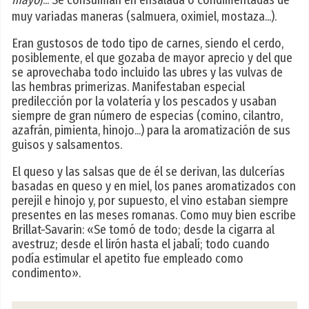
mayo
)... Se consumían en ensalada o condimentadas de
muy variadas maneras (salmuera, oximiel, mostaza...).
Eran gustosos de todo tipo de carnes, siendo el cerdo,
posiblemente, el que gozaba de mayor aprecio y del que
se aprovechaba todo incluido las ubres y las vulvas de
las hembras primerizas. Manifestaban especial
predilección por la volatería y los pescados y usaban
siempre de gran número de especias (comino, cilantro,
azafrán, pimienta, hinojo...) para la aromatización de sus
guisos y salsamentos.
El queso y las salsas que de él se derivan, las dulcerías
basadas en queso y en miel, los panes aromatizados con
perejil e hinojo y, por supuesto, el vino estaban siempre
presentes en las meses romanas. Como muy bien escribe
Brillat-Savarin: «Se tomó de todo; desde la cigarra al
avestruz; desde el lirón hasta el jabalí; todo cuando
podía estimular el apetito fue empleado como
condimento».