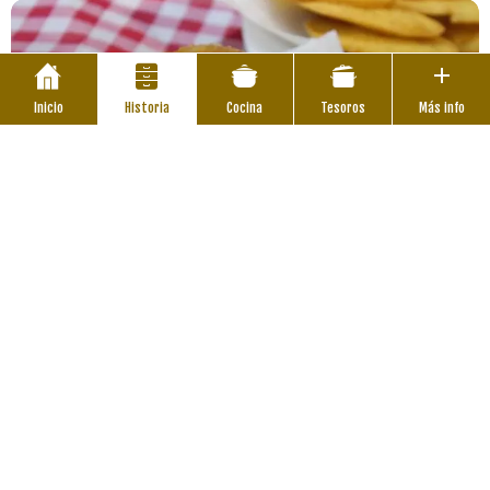
Inicio
Historia
Cocina
Tesoros
Más info
Cocina asturiana antigua