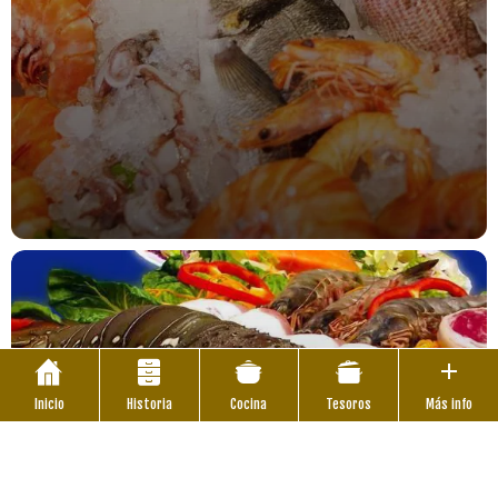
Inicio
Historia
Cocina
Tesoros
Más info