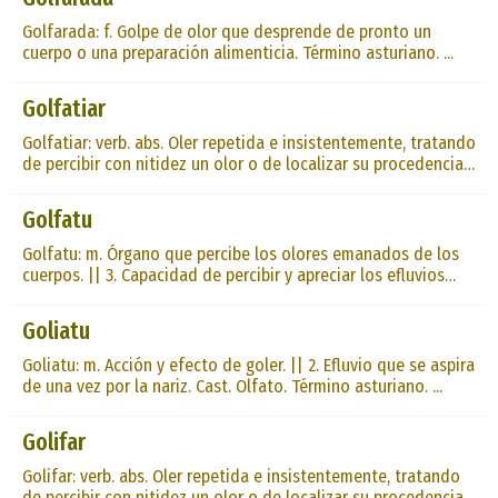
Golfarada: f. Golpe de olor que desprende de pronto un
cuerpo o una preparación alimenticia. Término asturiano. ...
Golfatiar
Golfatiar: verb. abs. Oler repetida e insistentemente, tratando
de percibir con nitidez un olor o de localizar su procedencia
o matiz exacto. Sin. Golifar, goliscar. Cast. Olfatear. Término
asturiano. ...
Golfatu
Golfatu: m. Órgano que percibe los olores emanados de los
cuerpos. || 3. Capacidad de percibir y apreciar los efluvios
olorosos de los cuerpos. Cast. Olfato. Término asturiano. ...
Goliatu
Goliatu: m. Acción y efecto de goler. || 2. Efluvio que se aspira
de una vez por la nariz. Cast. Olfato. Término asturiano. ...
Golifar
Golifar: verb. abs. Oler repetida e insistentemente, tratando
de percibir con nitidez un olor o de localizar su procedencia