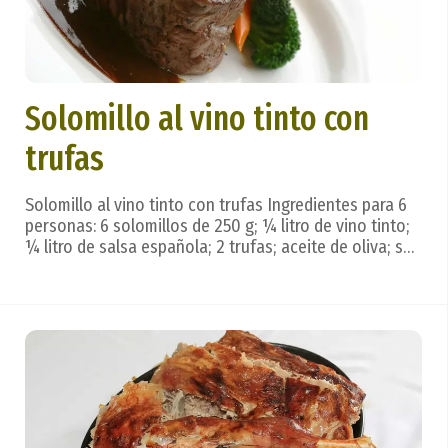
Solomillo al vino tinto con
trufas
Solomillo al vino tinto con trufas Ingredientes para 6
personas: 6 solomillos de 250 g; ¼ litro de vino tinto;
¼ litro de salsa española; 2 trufas; aceite de oliva; sal,
pimienta negra, perejil. Preparación: salpimentados los
solomillos, fríen en aceite; se sacan a una fuente y
con el vino tinto se ...