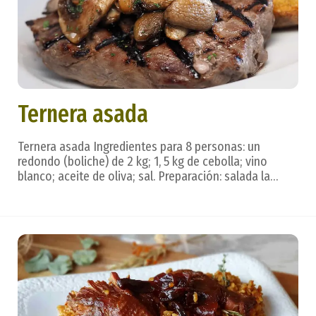
Ternera asada
Ternera asada Ingredientes para 8 personas: un
redondo (boliche) de 2 kg; 1, 5 kg de cebolla; vino
blanco; aceite de oliva; sal. Preparación: salada la
pieza de carne, se dora en aceite; después se añade la
cebolla picada en trozos grandes y cuando esté
dorada se incorpora vino blanco y asa todo has...