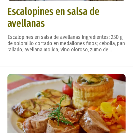
Escalopines en salsa de
avellanas
Escalopines en salsa de avellanas Ingredientes: 250 g
de solomillo cortado en medallones finos; cebolla, pan
rallado, avellana molida; vino oloroso, zumo de
naranja; caldo de carne; aceite, sal, sidra, pimienta.
Preparación: los medallones de solomillo maceran en
un poco de sidra, sal y pimienta dur...