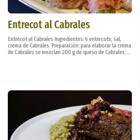
Entrecot al Cabrales
Entrecot al Cabrales Ingredientes: 6 entrecots; sal,
crema de Cabrales. Preparación: para elaborar la crema
de Cabrales se mezclan 200 g de queso de Cabrales, ¼
de nata líquida, un chorro de Jerez y se pasa todo por
la batidora o turmix. El entrecot se prepara a la
plancha (según el gusto de cada cu...