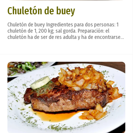
Chuletón de buey
Chuletón de buey Ingredientes para dos personas: 1
chuletón de 1, 200 kg; sal gorda. Preparación: el
chuletón ha de ser de res adulta y ha de encontrarse
veteado y maduro (mínimo: veinte días en frigorífico a
3 °C. Se coloca sobre la brasa unos ocho minutos y se
le da la vuelta. Cuando adquiera una ...