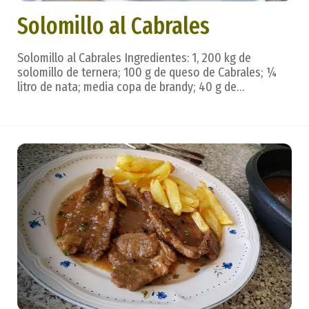
Solomillo al Cabrales
Solomillo al Cabrales Ingredientes: 1, 200 kg de
solomillo de ternera; 100 g de queso de Cabrales; ¼
litro de nata; media copa de brandy; 40 g de
mantequilla; 3 cucharadas de jugo de carne; sal.
Preparación: para elaborar la salsa se funden en
sartén al fuego mantequilla y queso; se añade el
brandy ...