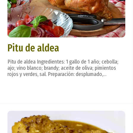
Pitu de aldea
Pitu de aldea Ingredientes: 1 gallo de 1 año; cebolla;
ajo; vino blanco; brandy; aceite de oliva; pimientos
rojos y verdes, sal. Preparación: desplumado,
eviscerado y limpio, serena durante un día; se adoba
con ajo y sal y permanece en este adobo otro día más.
Se fríe en aceite fuerte hasta que dore...