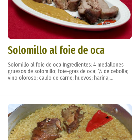
Solomillo al foie de oca
Solomillo al foie de oca Ingredientes: 4 medallones
gruesos de solomillo; foie-gras de oca; ¼ de cebolla;
vino oloroso; caldo de carne; huevos; harina;
mantequilla, sal. Preparación: en una sartén con un
poco de mantequilla y la grasa del foie se pocha la
cebolla, se suman el oloroso (al gusto) y un...