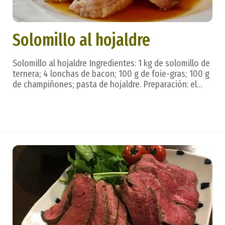
Solomillo al hojaldre
Solomillo al hojaldre Ingredientes: 1 kg de solomillo de
ternera; 4 lonchas de bacon; 100 g de foie-gras; 100 g
de champiñones; pasta de hojaldre. Preparación: el
trozo de solomillo, entero y atado para mantener una
forma cilíndrica, brasea en horno durante 10 minutos;
se saca y deja enfriar. Con lo...