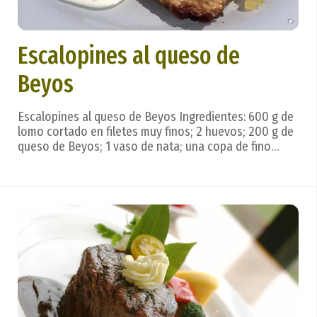
Escalopines al queso de
Beyos
Escalopines al queso de Beyos Ingredientes: 600 g de
lomo cortado en filetes muy finos; 2 huevos; 200 g de
queso de Beyos; 1 vaso de nata; una copa de fino
andaluz; harina, aceite, sal. Preparación: se adoban los
escalopines con sal y ajo; pasan por harina y huevo y
fríen en aceite. Después se bañan...