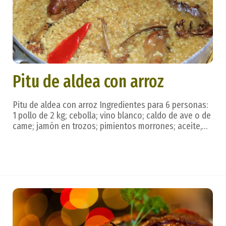
Pitu de aldea con arroz
Pitu de aldea con arroz Ingredientes para 6 personas:
1 pollo de 2 kg; cebolla; vino blanco; caldo de ave o de
came; jamón en trozos; pimientos morrones; aceite,
sal, azafrán. Preparación: ya muy limpio el pollo, se
trocea, sala, y se dora en aceite en una sartén; se
escurre y pasa a una tartera. En...