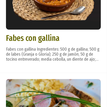
Fabes con gallina
Fabes con gallina Ingredientes: 500 g de gallina; 500 g
de labes (Granja o Gloria); 250 g de jamón; 50 g de
tocino entreverado; media cebolla, un diente de ajo;
aceite, sal, pimentón, perejil. Preparación: la gallina, en
trozos, se adoba y dora en aceite; se pasa a una
cacerola y cuece en agua o cal...