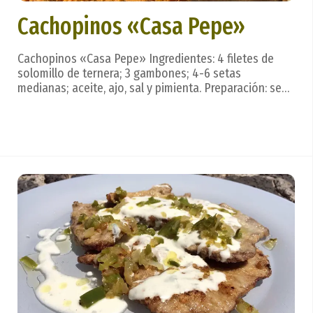
Cachopinos «Casa Pepe»
Cachopinos «Casa Pepe» Ingredientes: 4 filetes de
solomillo de ternera; 3 gambones; 4-6 setas
medianas; aceite, ajo, sal y pimienta. Preparación: se
fríen las gambas y setas en aceite con un poco de ajo,
sal y pimienta blanca. Con este preparado se rellenan
los filetes como si fuera un cachopo norma...