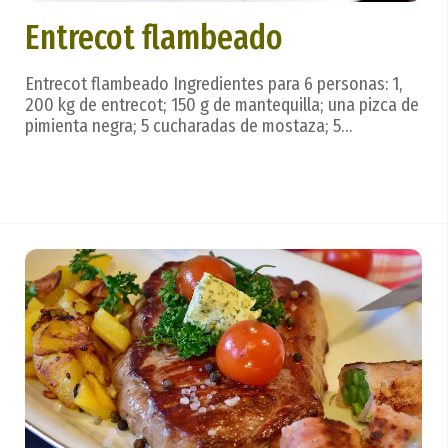
Entrecot flambeado
Entrecot flambeado Ingredientes para 6 personas: 1,
200 kg de entrecot; 150 g de mantequilla; una pizca de
pimienta negra; 5 cucharadas de mostaza; 5
cucharadas de zumo de limón; 5 cucharadas de salsa
Perrins; zumo de un limón; dos copas y media de
brandy; un chorrito de vino tinto (si se prefiere)....