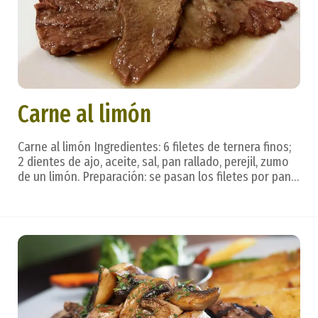
Carne al limón
Carne al limón Ingredientes: 6 filetes de ternera finos;
2 dientes de ajo, aceite, sal, pan rallado, perejil, zumo
de un limón. Preparación: se pasan los filetes por pan
rallado y se colocan estirados en una fuente de horno;
se espolvorean con perejil picado y bañan con un
sofrito de ajo. Se hacen d...