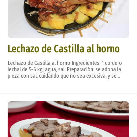
Lechazo de Castilla al horno
Lechazo de Castilla al horno Ingredientes: 1 cordero
lechal de 5-6 kg; agua, sal. Preparación: se adoba la
pieza con sal, cuidando que no sea excesiva, y se
dispone en bandeja de horno, que ya se encontrará
caliente a temperatura media. En el momento de
introducir la pieza en el horno se baña con me...