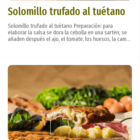
Solomillo trufado al tuétano
Solomillo trufado al tuétano Preparación: para
elaborar la salsa se dora la cebolla en una sartén; se
añaden después el ajo, el tomate, los huesos, la came
y el agua y se reduce al fuego hasta que quede un
cuarto de litro de salsa. Aparte, se meten los huesos
de cañada en el horno a 200 °C durante 1...