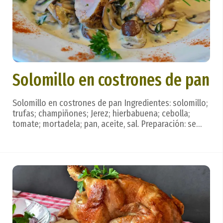
Solomillo en costrones de pan
Solomillo en costrones de pan Ingredientes: solomillo;
trufas; champiñones; Jerez; hierbabuena; cebolla;
tomate; mortadela; pan, aceite, sal. Preparación: se
corta el solomillo en medallones gruesos, se adoba
con sal y ajo y reposa. Con los recortes del solomillo,
el Jerez, hierbabuena, cebolla y to...