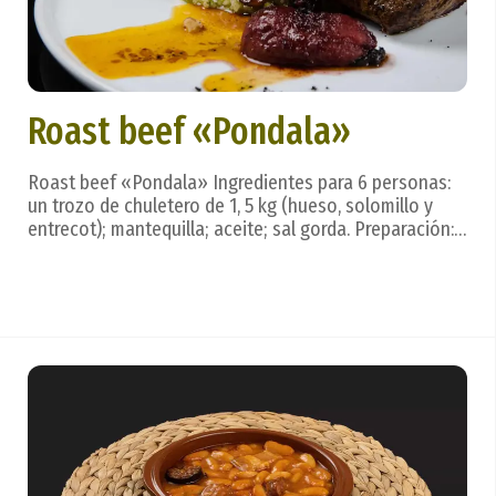
Roast beef «Pondala»
Roast beef «Pondala» Ingredientes para 6 personas:
un trozo de chuletero de 1, 5 kg (hueso, solomillo y
entrecot); mantequilla; aceite; sal gorda. Preparación:
se sala bien la pieza de carne (entera) con sal gorda;
se unta de mantequilla y un poco de aceite. Dispuesta
en placa de horno, asa a horno ...