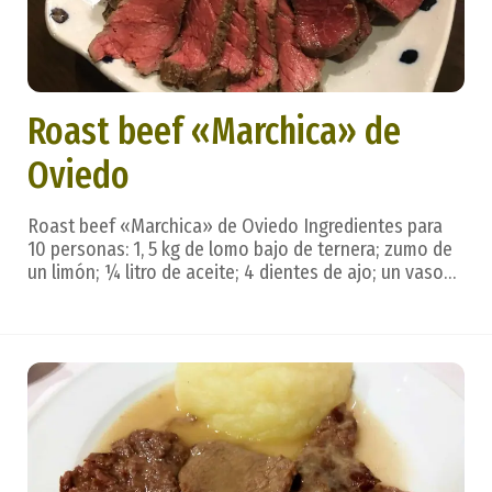
Roast beef «Marchica» de
Oviedo
Roast beef «Marchica» de Oviedo Ingredientes para
10 personas: 1, 5 kg de lomo bajo de ternera; zumo de
un limón; ¼ litro de aceite; 4 dientes de ajo; un vaso
de vino blanco; aceite, sal. Preparación: bien atado el
lomo para mantener su forma cilíndrica, se rocía con el
zumo de limón y se sazona de ...