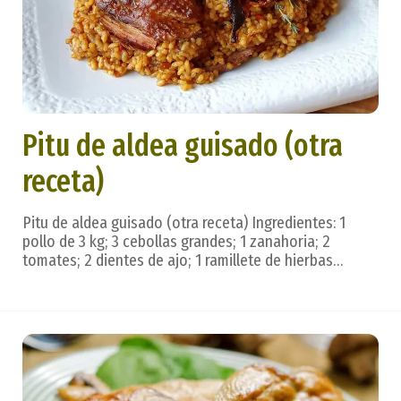
Pitu de aldea guisado (otra
receta)
Pitu de aldea guisado (otra receta) Ingredientes: 1
pollo de 3 kg; 3 cebollas grandes; 1 zanahoria; 2
tomates; 2 dientes de ajo; 1 ramillete de hierbas
aromáticas (una hoja de laurel, 1 guindilla, una rama de
perejil) atado; pimienta blanca; azafrán; 1 kg de
champiñones; un vaso de vino blanco; una ...