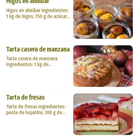
Higos en almíbar
se indica en la receta anterior.
El fondo se rellena con una
Higos en almíbar Ingredientes:
crema pastelera hecha según
1 kg de higos; 750 g de azúcar;
costumbre a la que se aña...
200 cm3 de agua. Preparación:
en cazuela de barro hierve el
agua y el azúcar hasta formar
un almibar ligero. En plena
ebullición se echan los higos,
Tarta casera de manzana
pelados y con rabito, cociendo
a fuego manso durante unos
Tarta casera de manzana
15 minutos. Enfrían y reposan ...
Ingredientes: 1 kg de
manzanas; 50 g de pasas; 250 g
de azúcar; un vaso de vino
dulce; bizcochos, mantequilla.
Preparación: durante dos
horas maceran las pasas en
Tarta de fresas
agua con vino dulce a partes
iguales; después se suman las
Tarta de fresas Ingredientes:
manzanas cortadas en aros
pasta de hojaldre; 200 g de
finos. En una cacerola funde...
fresas en mermelada; una
naranja; azúcar glas o gelatina
de manzana. Preparación: se
extiende la pasta de hojaldre