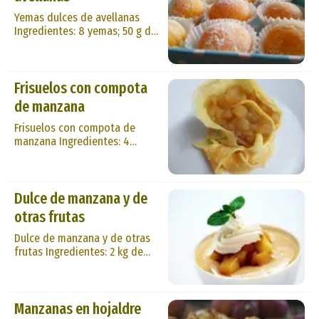
hasta homogeneizar la mezcla.
Yemas dulces de avellanas
Después, lentamente...
Ingredientes: 8 yemas; 50 g de
almendra molida; 100 g de
avellanas tostadas y molidas;
un bote de leche condensada;
Frisuelos con compota
azúcar cristalizado.
Preparación: las yemas, muy
de manzana
batidas, se mezclan con la
almendra, la avellana y la leche
Frisuelos con compota de
condensada hasta formar una
manzana Ingredientes: 4
mezcla homogénea. Seg...
huevos; 300 g de harina; medio
litro de leche; compota de
manzana; un chorro de licor de
Dulce de manzana y de
manzana; 2 cucharadas de
azúcar. Preparación: se
otras frutas
mezclan los huevos batidos, la
harina, la leche y el azúcar,
Dulce de manzana y de otras
batiendo bien con la varilla, y
frutas Ingredientes: 2 kg de
reposa todo durante ...
manzanas; 2 kg de azúcar; 2
limones; sidra dulce. Nota:
para el caso de otras frutas se
Manzanas en hojaldre
suprime la sidra dulce y se