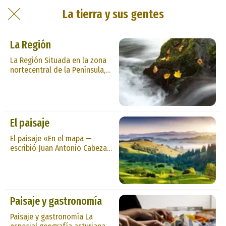
La tierra y sus gentes
La Región
La Región Situada en la zona
nortecentral de la Península,
Asturias es una región que
alterna, en prodigioso abanico
de contrastes, alturas de
roquedos y planicies de agua.
Al este, Cantabria; al oeste,
El paisaje
Galicia; al sur, León; y al norte,
el mar Cantábrico son los
El paisaje «En el mapa —
límites que encierran una
escribió Juan Antonio Cabezas
superficie...
— el contorno actual del
Principado, un día reino
liliputiense de las Asturias,
tiene la forma de una
prehistórica hacha de sílex. Su
Paisaje y gastronomía
caótica geología se encrespa
entre dos llanadas: al Sur, la
Paisaje y gastronomía La
meseta castellana; al Norte,