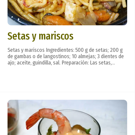
Setas y mariscos
Setas y mariscos Ingredientes: 500 g de setas; 200 g
de gambas o de langostinos; 10 almejas; 3 dientes de
ajo; aceite, guindilla, sal. Preparación: Las setas,
sazonadas con sal, se disponen sobre la plancha
caliente y engrasada con mantequilla o margarina,
hasta que estén doradas. Se reservan. Apart...