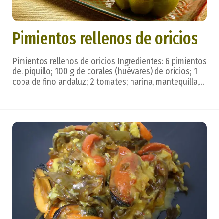
Pimientos rellenos de oricios
Pimientos rellenos de oricios Ingredientes: 6 pimientos
del piquillo; 100 g de corales (huévares) de oricios; 1
copa de fino andaluz; 2 tomates; harina, mantequilla,
azúcar, leche, aceite, sal. Preparación: Se lavan los
pimientos (lo normal es adquirirlos en conserva) y
reposan durante una media hor...