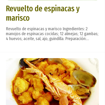
Revuelto de espinacas y
marisco
Revuelto de espinacas y marisco Ingredientes: 2
manojos de espinacas cocidas; 12 almejas; 12 gambas;
4 huevos; aceite, sal, ajo, guindilla. Preparación:
Cuecen las espinacas en agua con sal y caldo de ave.
Aparte, en sartén, se saltean las almejas y las gambas
con ajo y un poco de guindilla. Se mezc...