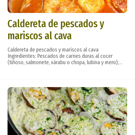
Caldereta de pescados y
mariscos al cava
Caldereta de pescados y mariscos al cava
Ingredientes: Pescados de carnes duras al cocer
(tiñoso, salmonete, xárabu o chopa, lubina y mero);
almejas, nécoras, gambas, centollo, langosta y
bogavante; cebolla, cava, fino andaluz; aceite, sal.
Preparación: Los pescados y mariscos que lo exijan, ya
limp...