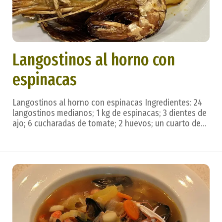
Langostinos al horno con
espinacas
Langostinos al horno con espinacas Ingredientes: 24
langostinos medianos; 1 kg de espinacas; 3 dientes de
ajo; 6 cucharadas de tomate; 2 huevos; un cuarto de
litro de nata; media copa de brandy; sal. Preparación:
Se lavan y cuecen las espinacas en agua con sal. Se
pelan los langostinos, en crudo, de...