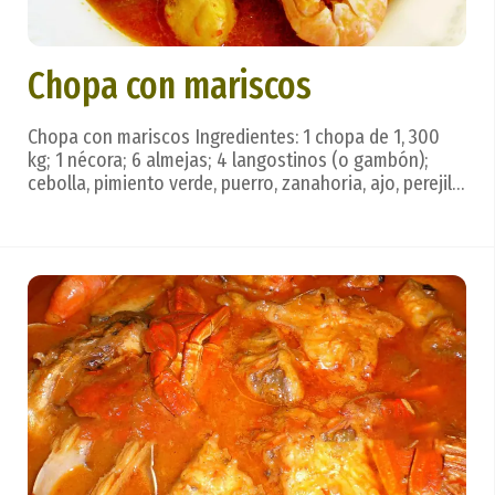
Chopa con mariscos
Chopa con mariscos Ingredientes: 1 chopa de 1, 300
kg; 1 nécora; 6 almejas; 4 langostinos (o gambón);
cebolla, pimiento verde, puerro, zanahoria, ajo, perejil,
aceite, sal, salsa de tomate, fumet de pescado, vino
andaluz. Preparación: Con los vegetales citados se
elabora un pisto ligero, según costu...