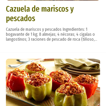
Cazuela de mariscos y
pescados
Cazuela de mariscos y pescados Ingredientes: 1
bogavante de 1 kg; 8 almejas; 4 nécoras; 4 cigalas o
langostinos; 3 raciones de pescado de roca (tiñoso,
chopa, salmonetes); 1 cebolla; 2 trozos de guindilla; 1
copa de brandy; 1 copa de Río Viejo; 1 litro de fumet de
pescado; un chorro de tomate en pas...