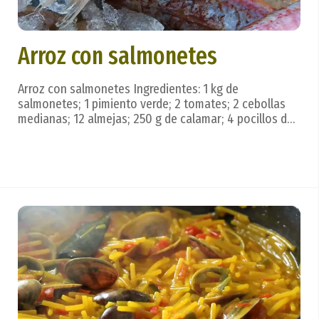
Arroz con salmonetes
Arroz con salmonetes Ingredientes: 1 kg de
salmonetes; 1 pimiento verde; 2 tomates; 2 cebollas
medianas; 12 almejas; 250 g de calamar; 4 pocillos de
arroz; 8 pocillos de caldo de pescado; aceite, azafrán,
sal. Preparación: Se elabora un sofrito con el pimiento,
el tomate y la cebolla; cuando esté a ...