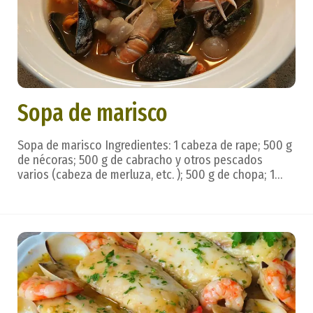
Sopa de marisco
Sopa de marisco Ingredientes: 1 cabeza de rape; 500 g
de nécoras; 500 g de cabracho y otros pescados
varios (cabeza de merluza, etc. ); 500 g de chopa; 1
cebolla; 2 ajos; aceite, sal, perejil, tomate frito; 12
almejas, 12 gambas. Preparación: En una cacerola con
agua y sal cuecen los pescados junto ...