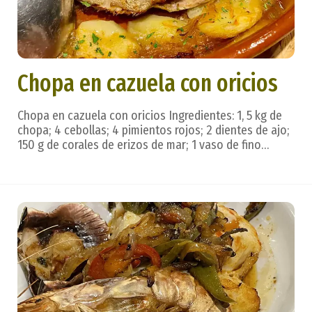
Chopa en cazuela con oricios
Chopa en cazuela con oricios Ingredientes: 1, 5 kg de
chopa; 4 cebollas; 4 pimientos rojos; 2 dientes de ajo;
150 g de corales de erizos de mar; 1 vaso de fino
andaluz; aceite, sal, caldo de pescado. Preparación: En
cazuela de barro con aceite fríen la cebolla, el ajo y los
pimientos; todo muy picad...