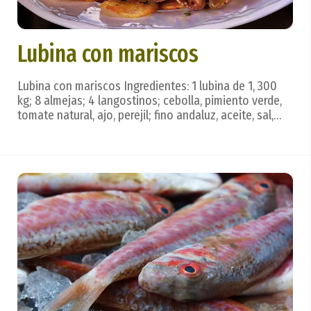
Lubina con mariscos
Lubina con mariscos Ingredientes: 1 lubina de 1, 300
kg; 8 almejas; 4 langostinos; cebolla, pimiento verde,
tomate natural, ajo, perejil; fino andaluz, aceite, sal,
patatas —a ser posible pequeñas— caldo de pescado.
Preparación: La lubina, escamada, eviscerada y limpia,
se trocea en pedazos de unos ...