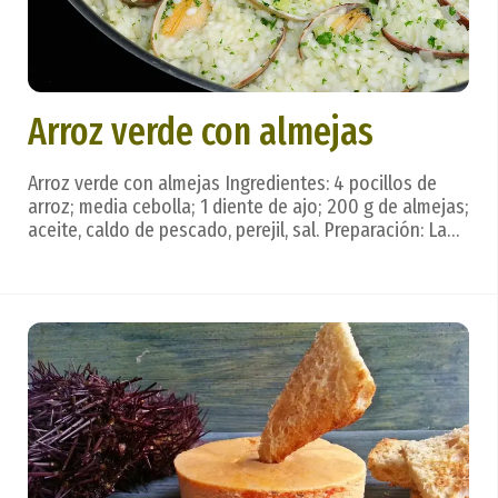
Arroz verde con almejas
Arroz verde con almejas Ingredientes: 4 pocillos de
arroz; media cebolla; 1 diente de ajo; 200 g de almejas;
aceite, caldo de pescado, perejil, sal. Preparación: La
cebolla y el ajo, muy picados, doran en aceite; ya en su
punto de color, se suma el perejil machacado en el
mortero y rehoga todo junto...