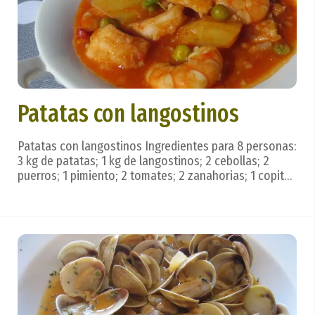
Patatas con langostinos
Patatas con langostinos Ingredientes para 8 personas:
3 kg de patatas; 1 kg de langostinos; 2 cebollas; 2
puerros; 1 pimiento; 2 tomates; 2 zanahorias; 1 copita
de Jerez seco; aceite, pimienta blanca, sal. Preparación:
En una olla se hace un fondo con las cebollas, los
puerros, el pimiento, los toma...