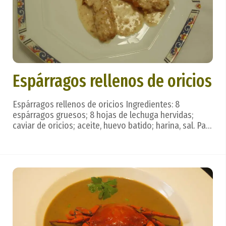
Espárragos rellenos de oricios
Espárragos rellenos de oricios Ingredientes: 8
espárragos gruesos; 8 hojas de lechuga hervidas;
caviar de oricios; aceite, huevo batido; harina, sal. Para
la salsa: harina, mantequilla, nata, agua de espárragos,
caldo de pescado; queso fundido. Preparación: Se
abren los espárragos de arriba hacia ab...