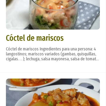
Cóctel de mariscos
Cóctel de mariscos Ingredientes para una persona: 4
langostinos; mariscos variados (gambas, quisquillas,
cigalas. . . ); lechuga, salsa mayonesa, salsa de tomate
(tomate frito), brandy, sal. Preparación: Cuecen todos
los mariscos en agua con sal (si se desea pueden
aromatizarse con un poco de laurel...