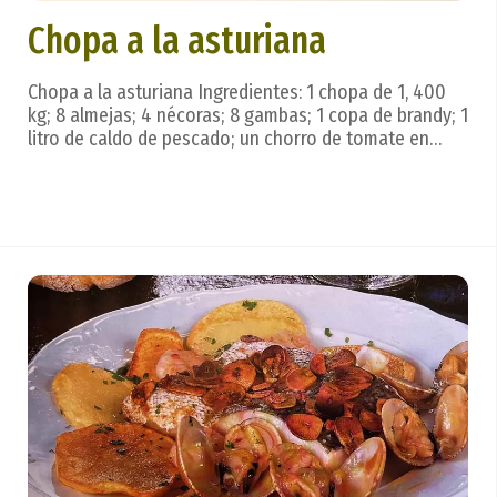
Chopa a la asturiana
Chopa a la asturiana Ingredientes: 1 chopa de 1, 400
kg; 8 almejas; 4 nécoras; 8 gambas; 1 copa de brandy; 1
litro de caldo de pescado; un chorro de tomate en
pasta; 100 g de harina; 3 dientes de ajo; un cazo de
aceite; una manzana. Preparación: Escamada,
eviscerada y limpia, se corta la chopa en tr...