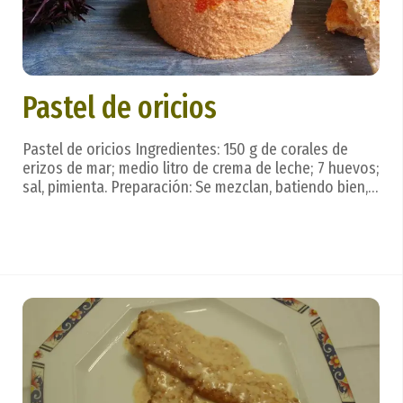
Pastel de oricios
Pastel de oricios Ingredientes: 150 g de corales de
erizos de mar; medio litro de crema de leche; 7 huevos;
sal, pimienta. Preparación: Se mezclan, batiendo bien,
los huevos, la nata o crema de leche, la sal y la
pimienta; se incorporan después los corales de los
oricios y se sigue batiendo hasta fo...