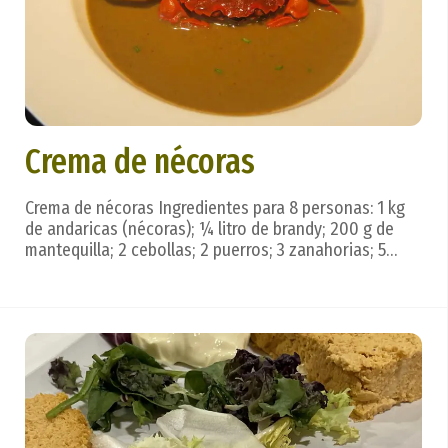
Crema de nécoras
Crema de nécoras Ingredientes para 8 personas: 1 kg
de andaricas (nécoras); ¼ litro de brandy; 200 g de
mantequilla; 2 cebollas; 2 puerros; 3 zanahorias; 5
cucharadas de aceite; 2 tomates; 4 cucharadas de
harina; caldo de pescado. Preparación: En una olla con
mantequilla y aceite se rehogan, hasta q...