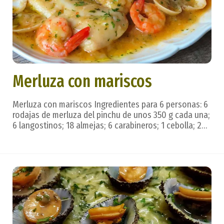
Merluza con mariscos
Merluza con mariscos Ingredientes para 6 personas: 6
rodajas de merluza del pinchu de unos 350 g cada una;
6 langostinos; 18 almejas; 6 carabineros; 1 cebolla; 2
puerros; 1 pimiento verde; 4 tomates; 1 vaso de
brandy; 1 vaso de Jerez seco; 1 litro de fumet de
pescado; aceite, sal, perejil, pimienta ...