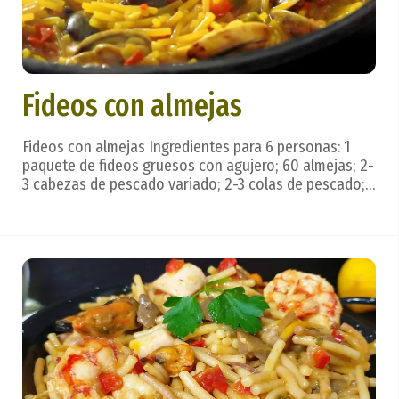
Fideos con almejas
Fideos con almejas Ingredientes para 6 personas: 1
paquete de fideos gruesos con agujero; 60 almejas; 2-
3 cabezas de pescado variado; 2-3 colas de pescado; 1
cebolla grande; 1 ramo de perejil; 2 dientes de ajo; 1
guindilla; aceite, sal. Preparación: Con las cabezas y
colas del pescado, cebolla, ajo ...