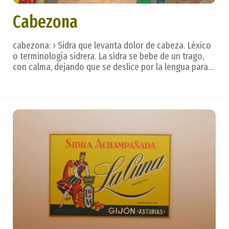
Cabezona
cabezona: › Sidra que levanta dolor de cabeza. Léxico
o terminología sidrera. La sidra se bebe de un trago,
con calma, dejando que se deslice por la lengua para
valorar todos los matices, creados en un hermoso
ritual. Después. . . vienen las frases que reflejan los
sentimientos. ...