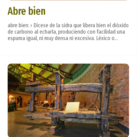
Abre bien
abre bien: › Dícese de la sidra que libera bien el dióxido
de carbono al echarla, produciendo con facilidad una
espuma igual, ni muy densa ni excesiva. Léxico o
terminología sidrera. La sidra se bebe de un trago, con
calma, dejando que se deslice por la lengua para
valorar todos los matices, creados...