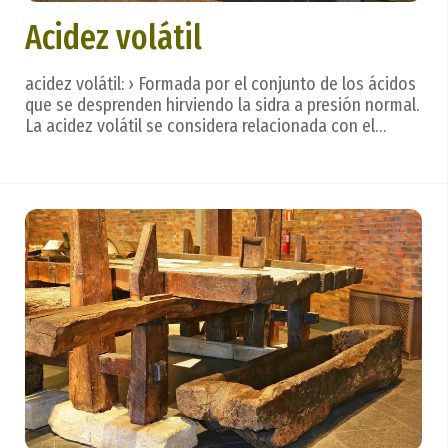
Acidez volátil
acidez volátil: › Formada por el conjunto de los ácidos
que se desprenden hirviendo la sidra a presión normal.
La acidez volátil se considera relacionada con el
estado de sanidad de cualquier producto obtenido por
fermentación. Léxico o terminología sidrera. La sidra
se bebe de un trago, con calma, ...