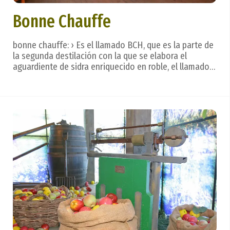
Bonne Chauffe
bonne chauffe: › Es el llamado BCH, que es la parte de
la segunda destilación con la que se elabora el
aguardiente de sidra enriquecido en roble, el llamado
«calvados». Termino francés. Léxico o terminología
sidrera. La sidra se bebe de un trago, con calma,
dejando que se deslice por la lengua para ...