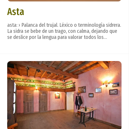
Asta
asta: › Palanca del trujal. Léxico o terminología sidrera.
La sidra se bebe de un trago, con calma, dejando que
se deslice por la lengua para valorar todos los
matices, creados en un hermoso ritual. Después. . .
vienen las frases que reflejan los sentimientos. ...