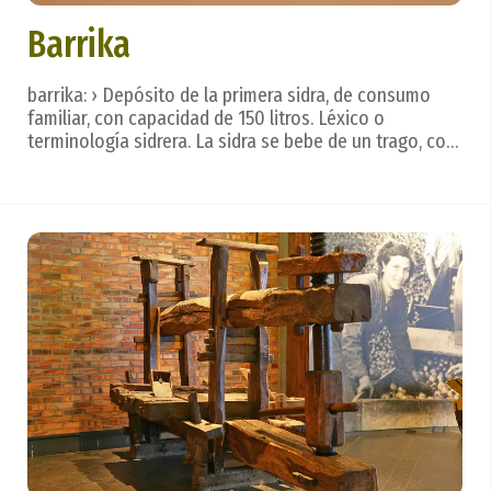
Barrika
barrika: › Depósito de la primera sidra, de consumo
familiar, con capacidad de 150 litros. Léxico o
terminología sidrera. La sidra se bebe de un trago, con
calma, dejando que se deslice por la lengua para
valorar todos los matices, creados en un hermoso
ritual. Después. . . vienen las frases que ref...