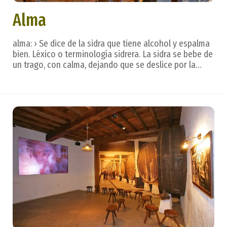
Alma
alma: › Se dice de la sidra que tiene alcohol y espalma
bien. Léxico o terminología sidrera. La sidra se bebe de
un trago, con calma, dejando que se deslice por la
lengua para valorar todos los matices, creados en un
hermoso ritual. Después. . . vienen las frases que
reflejan los sentimientos. ...