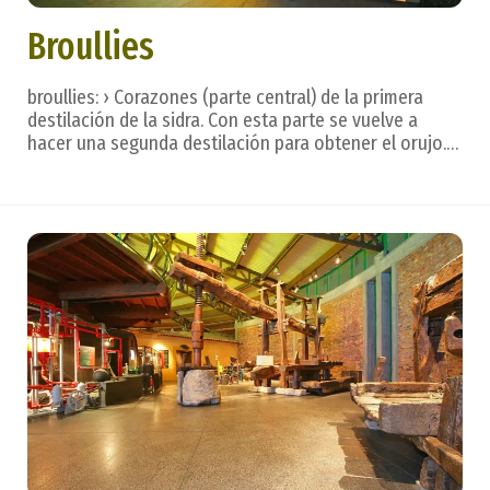
Broullies
broullies: › Corazones (parte central) de la primera
destilación de la sidra. Con esta parte se vuelve a
hacer una segunda destilación para obtener el orujo.
Termino francés. Léxico o terminología sidrera. La sidra
se bebe de un trago, con calma, dejando que se deslice
por la lengua para valorar tod...