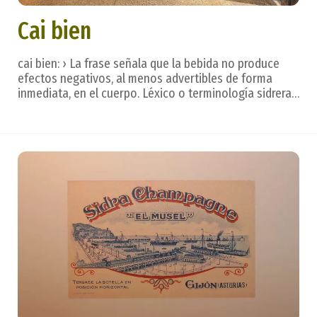
Cai bien
cai bien: › La frase señala que la bebida no produce
efectos negativos, al menos advertibles de forma
inmediata, en el cuerpo. Léxico o terminología sidrera.
La sidra se bebe de un trago, con calma, dejando que
se deslice por la lengua para valorar todos los
matices, creados en un hermoso ritual. De...