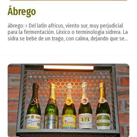
Ábrego
ábrego: › Del latín africus, viento sur, muy perjudicial
para la fermentación. Léxico o terminología sidrera. La
sidra se bebe de un trago, con calma, dejando que se
deslice por la lengua para valorar todos los matices,
creados en un hermoso ritual. Después. . . vienen las
frases que reflejan los se...