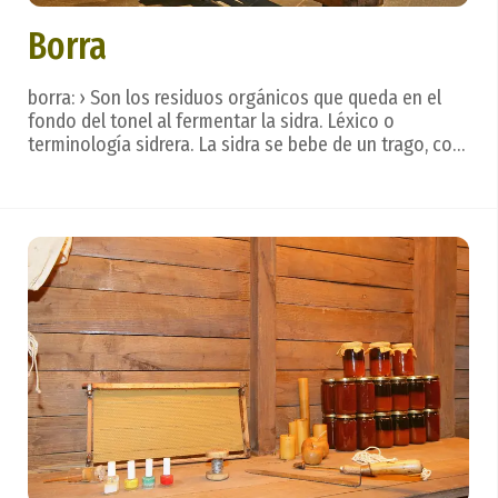
Borra
borra: › Son los residuos orgánicos que queda en el
fondo del tonel al fermentar la sidra. Léxico o
terminología sidrera. La sidra se bebe de un trago, con
calma, dejando que se deslice por la lengua para
valorar todos los matices, creados en un hermoso
ritual. Después. . . vienen las frases que ref...