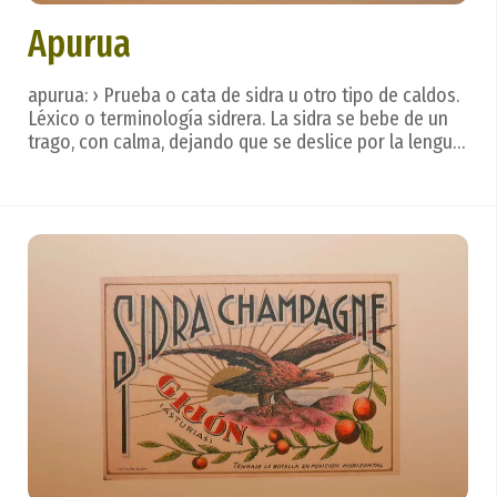
Apurua
apurua: › Prueba o cata de sidra u otro tipo de caldos.
Léxico o terminología sidrera. La sidra se bebe de un
trago, con calma, dejando que se deslice por la lengua
para valorar todos los matices, creados en un
hermoso ritual. Después. . . vienen las frases que
reflejan los sentimientos. ...