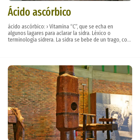
Ácido ascórbico
ácido ascórbico: › Vitamina “C”, que se echa en
algunos lagares para aclarar la sidra. Léxico o
terminología sidrera. La sidra se bebe de un trago, con
calma, dejando que se deslice por la lengua para
valorar todos los matices, creados en un hermoso
ritual. Después. . . vienen las frases que refleja...