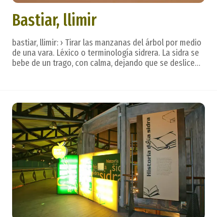
Bastiar, llimir
bastiar, llimir: › Tirar las manzanas del árbol por medio
de una vara. Léxico o terminología sidrera. La sidra se
bebe de un trago, con calma, dejando que se deslice
por la lengua para valorar todos los matices, creados
en un hermoso ritual. Después. . . vienen las frases que
reflejan los sentimient...