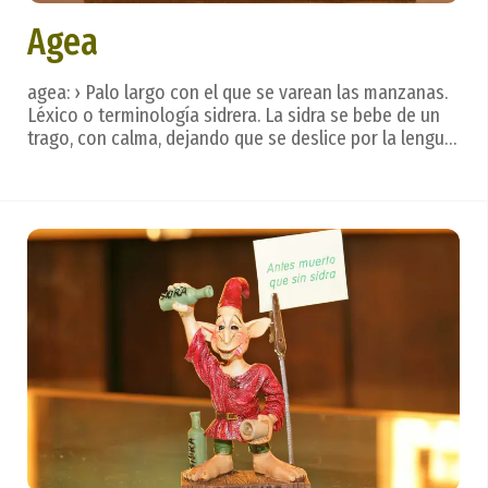
Agea
agea: › Palo largo con el que se varean las manzanas.
Léxico o terminología sidrera. La sidra se bebe de un
trago, con calma, dejando que se deslice por la lengua
para valorar todos los matices, creados en un
hermoso ritual. Después. . . vienen las frases que
reflejan los sentimientos. ...