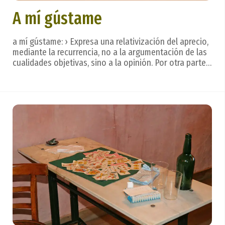
A mí gústame
a mí gústame: › Expresa una relativización del aprecio,
mediante la recurrencia, no a la argumentación de las
cualidades objetivas, sino a la opinión. Por otra parte,
es frase que se suele utilizar frente a otro criterio en
contrario referente a la sidra. Léxico o terminología
sidrera. La sidra se b...