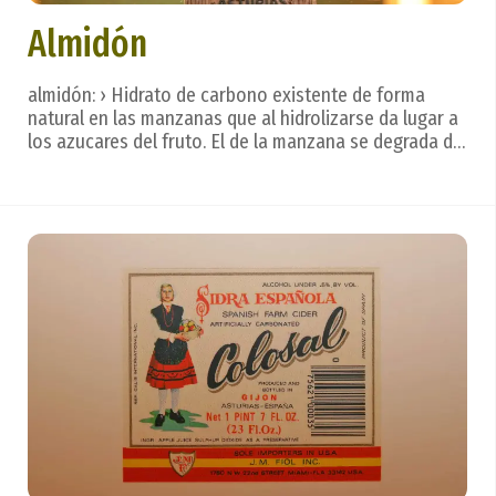
Almidón
almidón: › Hidrato de carbono existente de forma
natural en las manzanas que al hidrolizarse da lugar a
los azucares del fruto. El de la manzana se degrada de
forma natural a sacarosa y glucosa-fructosa
sucesivamente. Léxico o terminología sidrera. La sidra
se bebe de un trago, con calma, dejando qu...