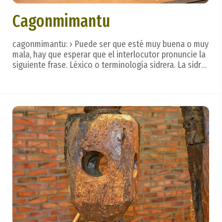
Cagonmimantu
cagonmimantu: › Puede ser que esté muy buena o muy
mala, hay que esperar que el interlocutor pronuncie la
siguiente frase. Léxico o terminología sidrera. La sidra
se bebe de un trago, con calma, dejando que se
deslice por la lengua para valorar todos los matices,
creados en un hermoso ritual. Despué...