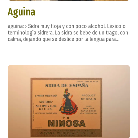
Aguina
aguina: › Sidra muy floja y con poco alcohol. Léxico o
terminología sidrera. La sidra se bebe de un trago, con
calma, dejando que se deslice por la lengua para
valorar todos los matices, creados en un hermoso
ritual. Después. . . vienen las frases que reflejan los
sentimientos. ...