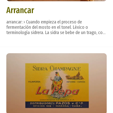
Arrancar
arrancar: › Cuando empieza el proceso de
fermentación del mosto en el tonel. Léxico o
terminología sidrera. La sidra se bebe de un trago, con
calma, dejando que se deslice por la lengua para
valorar todos los matices, creados en un hermoso
ritual. Después. . . vienen las frases que reflejan los
sent...