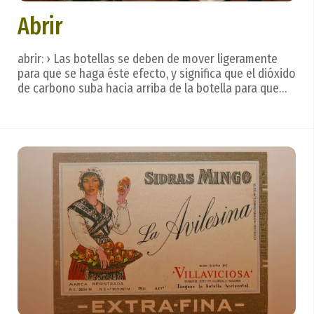
Abrir
abrir: › Las botellas se deben de mover ligeramente
para que se haga éste efecto, y significa que el dióxido
de carbono suba hacia arriba de la botella para que
posteriormente “rompa” bien. Léxico o terminología
sidrera. La sidra se bebe de un trago, con calma,
dejando que se deslice por la lengua p...